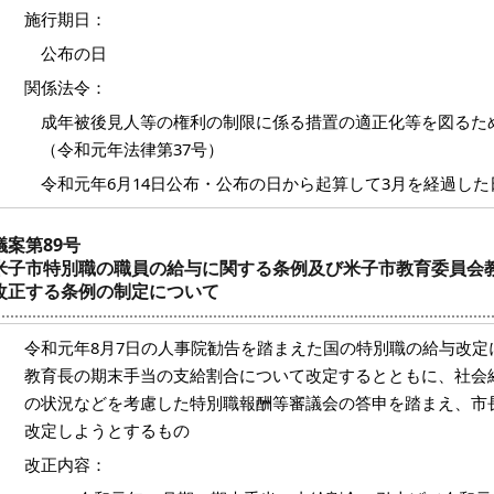
施行期日：
公布の日
関係法令：
成年被後見人等の権利の制限に係る措置の適正化等を図るた
（令和元年法律第37号）
令和元年6月14日公布・公布の日から起算して3月を経過し
議案第89号
米子市特別職の職員の給与に関する条例及び米子市教育委員会
改正する条例の制定について
令和元年8月7日の人事院勧告を踏まえた国の特別職の給与改定
教育長の期末手当の支給割合について改定するとともに、社会
の状況などを考慮した特別職報酬等審議会の答申を踏まえ、市
改定しようとするもの
改正内容：