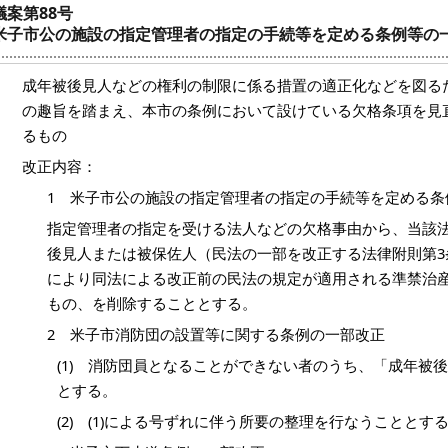
議案第88号
米子市公の施設の指定管理者の指定の手続等を定める条例等の
成年被後見人などの権利の制限に係る措置の適正化などを図る
の趣旨を踏まえ、本市の条例において設けている欠格条項を見
るもの
改正内容：
1 米子市公の施設の指定管理者の指定の手続等を定める条
指定管理者の指定を受ける法人などの欠格事由から、当該
後見人または被保佐人（民法の一部を改正する法律附則第3
により同法による改正前の民法の規定が適用される準禁治
もの、を削除することとする。
2 米子市消防団の設置等に関する条例の一部改正
(1) 消防団員となることができない者のうち、「成年被
とする。
(2) (1)による号ずれに伴う所要の整理を行なうこととす