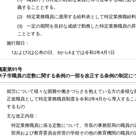
義することとする。
(2) 特定業務職員に適用する給料表として特定業務職給
(3) 一定の期間を良好な成績で勤務した特定業務職員の
こととする。
施行期日：
1および2は公布の日、3から6までは令和2年4月1日
議案第91号
米子市職員の定数に関する条例の一部を改正する条例の制定に
就労について様々な困難や働きづらさを抱えている方の多様な
正規職員として特定業務職員制度を令和2年4月から導入するこ
するもの
主な改正内容：
特定業務職員に係る定数について、市長の事務部局の職員の
部局および教育委員会所管の学校その他の教育機関の職員の