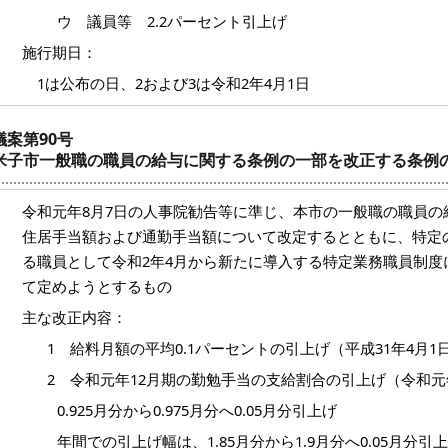
ウ 議員等 2.2パーセント引上げ
施行期日：
1は公布の日、2および3は令和2年4月1日
議案第90号
米子市一般職の職員の給与に関する条例の一部を改正する条例
令和元年8月7日の人事院勧告等に準じ、本市の一般職の職員の
住居手当額および通勤手当額について改定するとともに、特定
る職員として令和2年4月から新たに導入する特定業務職員制度
て定めようとするもの
主な改正内容：
1 給料月額の平均0.1パーセントの引上げ（平成31年4月
2 令和元年12月期の勤勉手当の支給割合の引上げ（令和元
0.925月分から0.975月分へ0.05月分引上げ
年間での引上げ幅は、1.85月分から1.9月分へ0.05月分引