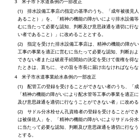
3 米子市下水道条例の一部改正
(1) 排水設備工事店の指定の基準のうち、「成年被後見
あること）」を、「精神の機能の障がいにより排水設備等
むに当たって必要な認知、判断及び意思疎通を適切に行な
い者であること）」に改めることとする。
(2) 指定を受けた排水設備工事店は、精神の機能の障が
工事の事業を適正に営むに当たって必要な認知、判断およ
できない者または破産手続開始の決定を受けて復権を得な
たときは、直ちに、その旨を市長に届け出なければならな
4 米子市水道事業給水条例の一部改正
(1) 配管工の登録を受けることができない者のうち、「
「精神の機能の障がいにより配水管等工事の事業を適正に
及び意思疎通を適切に行なうことができない者」に改める
(2) サドル分水栓せん孔資格者の登録を受けることがで
は被保佐人」を、「精神の機能の障がいによりサドル分水
に当たって必要な認知、判断及び意思疎通を適切に行なう
とする。