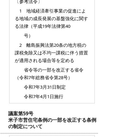
〔参考法令〕
1 地域経済牽引事業の促進によ
る地域の成長発展の基盤強化に関す
る法律（平成19年法律第40
号）
2 離島振興法第20条の地方税の
課税免除又は不均一課税に伴う措置
が適用される場合等を定める
省令等の一部を改正する省令
（令和7年総務省令第28号）
令和7年3月31日制定
令和7年4月1日施行
議案第59号
米子市営住宅条例の一部を改正する条例
の制定について