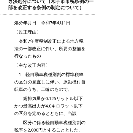
専決処分について（米子市市税条例の一
部を改正する条例の制定について）
処分年月日 令和7年4月1日
〔改正理由〕
令和7年度税制改正による地方税
法の一部改正に伴い、所要の整備を
行なったもの
〔主な改正内容〕
1 軽自動車税種別割の標準税率
の区分の見直しに伴い、原動機付自
転車のうち、二輪のもので、
総排気量が0.125リットル以下
かつ最高出力が4.0キロワット以下
の区分を定めるとともに、当該
区分に係る軽自動車税種別割の
税率を2,000円とすることとした。