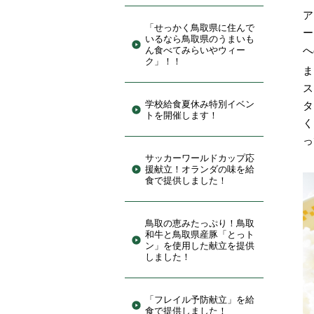
ア
「せっかく鳥取県に住んで
ー
いるなら鳥取県のうまいも
へ
ん食べてみらいやウィー
ク」！！
ま
ス
学校給食夏休み特別イベン
タ
トを開催します！
く
っ
サッカーワールドカップ応
援献立！オランダの味を給
食で提供しました！
鳥取の恵みたっぷり！鳥取
和牛と鳥取県産豚「とっト
ン」を使用した献立を提供
しました！
「フレイル予防献立」を給
食で提供しました！