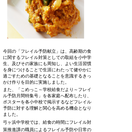
今回の「フレイル予防献立」は、高齢期の食
に関するフレイル対策としての取組を小中学
生、及びその家族にも周知し、よい生活習慣
を身につけることで生涯にわたって健やかに
過ごすための基礎となることを意識するきっ
かけ作りを目的に実施しました。
また、「こめっこ～学校給食だより～フレイ
ル予防月間特集号」を各家庭へ配布したり、
ポスターを各小中校で掲示するなどフレイル
予防に対する理解と関心を高める機会となり
ました。
弓ヶ浜中学校では、給食の時間にフレイル対
策推進課の職員によるフレイル予防や日常の