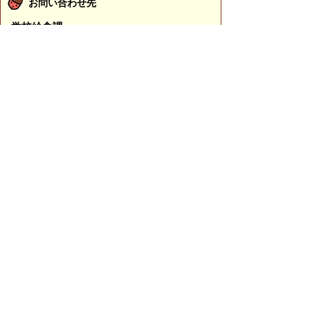
お問い合わせ先
学校給食課
所在地/〒683-0045 鳥取県米子市大谷町28-8 （学校
給食センター内）
電話/0859-33-4751 ファクシミリ/0859-33-4757 Eメ
ール/
kyushoku@city.yonago.lg.jp
ページの先頭へ戻る
広告
バナー広告を募集しています