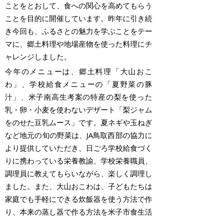
ことをとおして、食への関心を高めてもらう
ことを目的に開催しています。昨年に引き続
き今回も、ふるさとの魅力を学ぶことをテー
マに、郷土料理や地場産物を使った料理にチ
ャレンジしました。
今年のメニューは、郷土料理「大山おこ
わ」、学校給食メニューの「夏野菜の豚
汁」、米子南高生考案の特産の梨を使った
乳・卵・小麦を使わないデザート「梨ジャム
をのせた豆乳ムース」です。夏ネギや玉ねぎ
など地元の旬の野菜は、JA鳥取西部の協力に
より提供していただき、日ごろ学校給食づく
りに携わっている栄養教諭、学校栄養職員、
調理員に教えてもらいながら、楽しく調理し
ました。また、大山おこわは、子どもたちは
家庭でも手軽にできる炊飯器を使う方法で作
り、本来の蒸し器で作る方法を米子市食生活