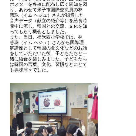
ポスターを各校に配布し広く周知を図
り、あわせて米子市国際交流員の林
慧珠
（イム ヘジュ）
さんが録音した
音声データ（献立の紹介等）を給食時
間中に流し、韓国との交流、文化を知
ってもらう機会としました。
また、当日、福米西小学校では、林
慧珠
（イム ヘジュ）
さんから国際理
解講座として韓国の食文化などのお話
をしていただいた後、子どもたちと一
緒に給食を楽しみました。子どもたち
は韓国の言葉、文化、習慣などにとて
も興味津々でした。