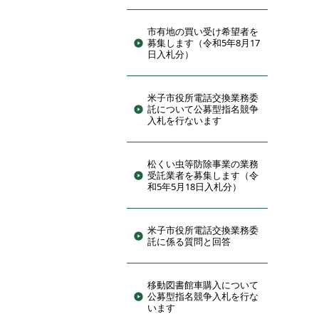
市有地の買い受け希望者を
募集します（令和5年8月17
日入札分）
米子市役所電話交換業務委
託について公募型指名競争
入札を行ないます
松くい虫等防除事業の業務
受託業者を募集します（令
和5年5月18日入札分）
米子市役所電話交換業務委
託に係る質問と回答
移動図書館車購入について
公募型指名競争入札を行な
います