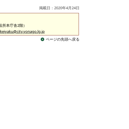
掲載日：2020年4月24日
市役所本庁舎2階）
keiyaku@city.yonago.lg.jp
ページの先頭へ戻る