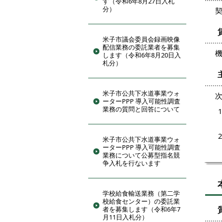
す（令和6年8月27日入札
分）
契
米子市議会委員会録画映像
配信業務の委託業者を募集
機
します（令和6年8月20日入
札分）
米子市公共下水道事業ウォ
ーターPPP 導入可能性調査
業務の質問と回答について
米子市公共下水道事業ウォ
ーターPPP 導入可能性調査
業務について公募型指名競
争入札を行ないます
学校給食輸送業務（第二学
校給食センター）の委託業
者を募集します（令和6年7
月11日入札分）