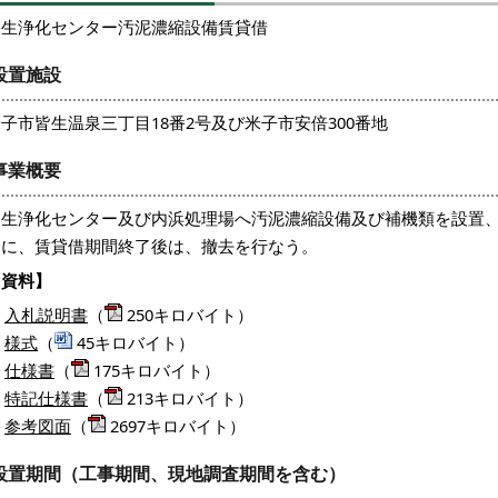
皆生浄化センター汚泥濃縮設備賃貸借
設置施設
子市皆生温泉三丁目18番2号及び米子市安倍300番地
事業概要
皆生浄化センター及び内浜処理場へ汚泥濃縮設備及び補機類を設置
もに、賃貸借期間終了後は、撤去を行なう。
【資料】
入札説明書
（
250キロバイト）
様式
（
45キロバイト）
仕様書
（
175キロバイト）
特記仕様書
（
213キロバイト）
参考図面
（
2697キロバイト）
設置期間（工事期間、現地調査期間を含む）