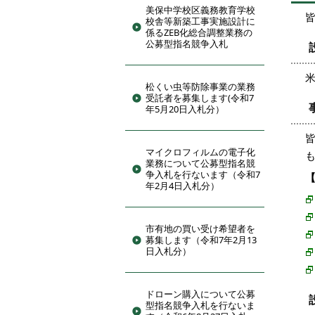
美保中学校区義務教育学校
校舎等新築工事実施設計に
係るZEB化総合調整業務の
公募型指名競争入札
米
松くい虫等防除事業の業務
受託者を募集します(令和7
年5月20日入札分）
マイクロフィルムの電子化
業務について公募型指名競
争入札を行ないます（令和7
年2月4日入札分）
市有地の買い受け希望者を
募集します（令和7年2月13
日入札分）
ドローン購入について公募
型指名競争入札を行ないま