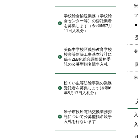
フ
学校給食輸送業務（学校給
食センター等）の委託業者
を募集します（令和6年7月
11日入札分）
美保中学校区義務教育学校
令
校舎等新築工事基本設計に
係るZEB化総合調整業務委
託の公募型指名競争入札
松くい虫等防除事業の業務
受託者を募集します(令和6
年5月17日入札分）
米子市役所電話交換業務委
託について公募型指名競争
入札を行ないます