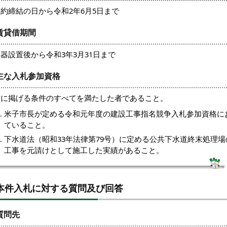
約締結の日から令和2年6月5日まで
賃貸借期間
器設置後から令和3年3月31日まで
主な入札参加資格
次に掲げる条件のすべてを満たした者であること。
米子市長が定める令和元年度の建設工事指名競争入札参加資格に
ていること。
下水道法（昭和33年法律第79号）に定める公共下水道終末処理
工事を元請けとして施工した実績があること。
本件入札に対する質問及び回答
質問先