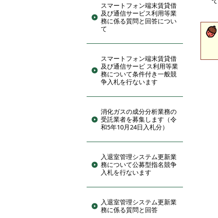
スマートフォン端末賃貸借
及び通信サービス利用等業
務に係る質問と回答につい
て
スマートフォン端末賃貸借
及び通信サービ ス利用等業
務について条件付き一般競
争入札を行ないます
消化ガスの成分分析業務の
受託業者を募集します（令
和5年10月24日入札分）
入退室管理システム更新業
務について公募型指名競争
入札を行ないます
入退室管理システム更新業
務に係る質問と回答