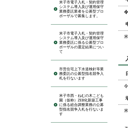
米子市電子入札・契約管理
システム導入及び運用保守
業務委託業者を公募型プロ
令
ポーザルで募集します。
米子市電子入札・契約管理
システム導入及び運用保守
業務委託に係る公募型プロ
ポーザルの選定結果につい
て
市営住宅上下水道検針等業
務委託の公募型指名競争入
札を行ないます
令
米子市西・ねむの木こども
園（仮称）ZEB化新築工事
に係る総合調整業務の公募
型指名競争入札を行ないま
米
す