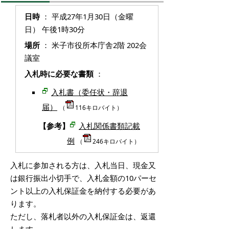
日時
： 平成27年1月30日（金曜
日） 午後1時30分
場所
： 米子市役所本庁舎2階 202会
議室
入札時に必要な書類
：
入札書（委任状・辞退
届）
（
116キロバイト）
【参考】
入札関係書類記載
例
（
246キロバイト）
入札に参加される方は、入札当日、現金又
は銀行振出小切手で、入札金額の10パーセ
ント以上の入札保証金を納付する必要があ
ります。
ただし、落札者以外の入札保証金は、返還