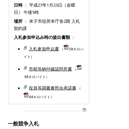
日時
： 平成27年1月23日（金曜
日） 午後5時
場所
： 米子市役所本庁舎2階 入札
契約課
入札参加申込み時の提出書類
：
入札参加申込書
（
58キロバ
イト）
市税等納付確認同意書
（
88キロバイト）
役員等調書兼照会承諾書
（
84キロバイト）
一般競争入札