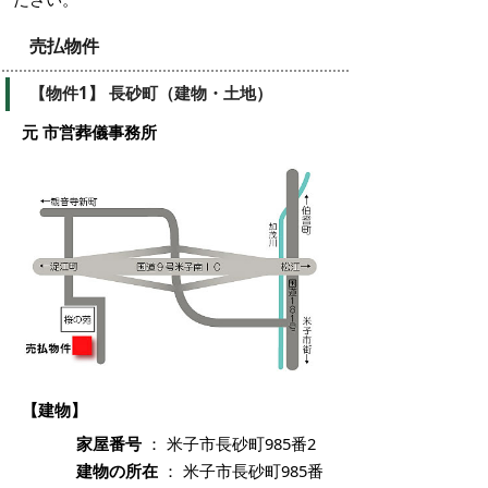
売払物件
【物件1】 長砂町（建物・土地）
元 市営葬儀事務所
【建物】
家屋番号
： 米子市長砂町985番2
建物の所在
： 米子市長砂町985番