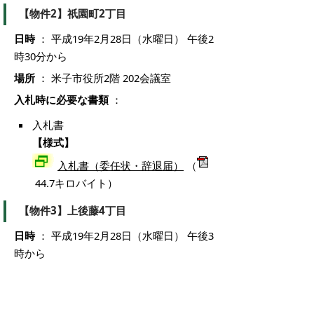
【物件2】祇園町2丁目
日時
： 平成19年2月28日（水曜日） 午後2
時30分から
場所
： 米子市役所2階 202会議室
入札時に必要な書類
：
入札書
【様式】
入札書（委任状・辞退届）
（
44.7キロバイト）
【物件3】上後藤4丁目
日時
： 平成19年2月28日（水曜日） 午後3
時から
場所
： 米子市役所2階 202会議室
入札時に必要な書類
：