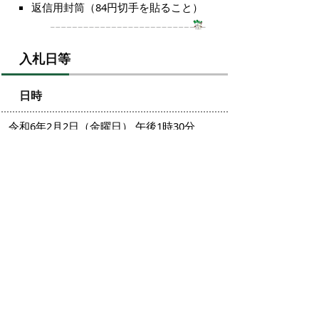
返信用封筒（84円切手を貼ること）
入札日等
日時
令和6年2月2日（金曜日） 午後1時30分
場所
米子市役所本庁舎2階 202会議室
その他、くわしいことは「入札説明書」で
ご確認ください。
掲載日：2024年1月10日
お問い合わせ先
契約検査課
所在地/〒683-8686 鳥取県米子市加茂町1丁目1番地