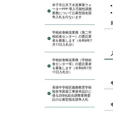
米子市公共下水道事業ウォ
ーターPPP 導入可能性調査
業務について公募型指名競
争入札を行ないます
学校給食輸送業務（第二学
校給食センター）の委託業
者を募集します（令和6年7
月11日入札分）
学校給食輸送業務（学校給
食センター等）の委託業者
を募集します（令和6年7月
11日入札分）
美保中学校区義務教育学校
校舎等新築工事基本設計に
係るZEB化総合調整業務委
託の公募型指名競争入札