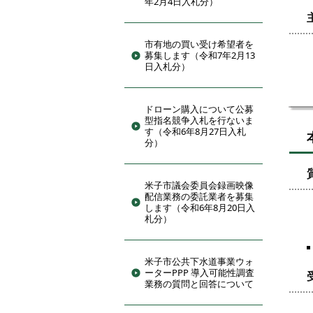
年2月4日入札分）
市有地の買い受け希望者を
募集します（令和7年2月13
日入札分）
ドローン購入について公募
型指名競争入札を行ないま
す（令和6年8月27日入札
分）
米子市議会委員会録画映像
配信業務の委託業者を募集
します（令和6年8月20日入
札分）
米子市公共下水道事業ウォ
ーターPPP 導入可能性調査
業務の質問と回答について