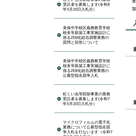
受託者を募集します(令和8
年5月20日入札分）
美保中学校区義務教育学校
校舎等新築工事実施設計に
係るZEB化総合調整業務の
質問と回答について
美保中学校区義務教育学校
校舎等新築工事実施設計に
係るZEB化総合調整業務の
公募型指名競争入札
松くい虫等防除事業の業務
受託者を募集します(令和7
年5月20日入札分）
マイクロフィルムの電子化
業務について公募型指名競
争入札を行ないます（令和7