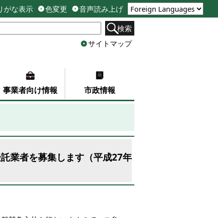
りがな表示
色変更
音声読み上げ
検索
サイトマップ
事業者向け情報
市政情報
託業者を募集します（平成27年