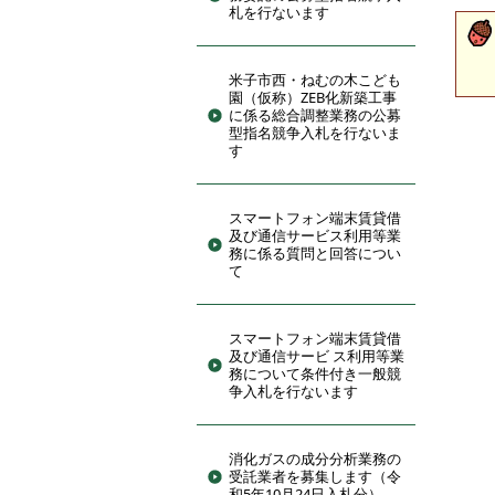
札を行ないます
米子市西・ねむの木こども
園（仮称）ZEB化新築工事
に係る総合調整業務の公募
型指名競争入札を行ないま
す
スマートフォン端末賃貸借
及び通信サービス利用等業
務に係る質問と回答につい
て
スマートフォン端末賃貸借
及び通信サービ ス利用等業
務について条件付き一般競
争入札を行ないます
消化ガスの成分分析業務の
受託業者を募集します（令
和5年10月24日入札分）