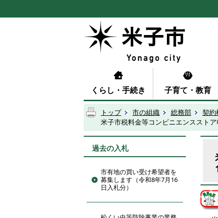
くらし・手続き
子育て・教育
トップ
市の組織
総務部
契約
米子市税料金等コンビニエンスストア収
過去の入札
市有地の買い受け希望者を
募集します（令和8年7月16
日入札分）
松くい虫等防除事業の業務