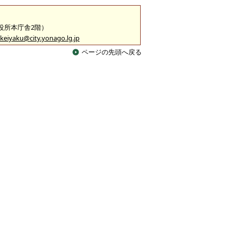
市役所本庁舎2階）
keiyaku@city.yonago.lg.jp
ページの先頭へ戻る