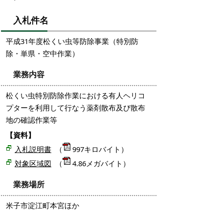
入札件名
平成31年度松くい虫等防除事業（特別防
除・単県・空中作業）
業務内容
松くい虫特別防除作業における有人ヘリコ
プターを利用して行なう薬剤散布及び散布
地の確認作業等
【資料】
入札説明書
（
997キロバイト）
対象区域図
（
4.86メガバイト）
業務場所
米子市淀江町本宮ほか