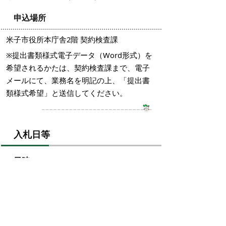
申込場所
米子市役所本庁舎2階 契約検査課
※提出書類様式電子データ（Word形式）を
希望されるかたは、契約検査課まで、電子
メールにて、業務名を明記の上、「提出書
類様式希望」と送信してください。
入札日等
日時
令和元年5月21日（火曜日）午後1時20分
場所
米子市役所本庁舎2階 202会議室