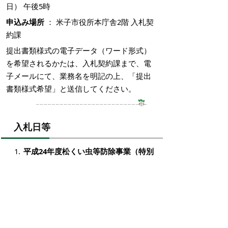
日） 午後5時
申込み場所
： 米子市役所本庁舎2階 入札契
約課
提出書類様式の電子データ（ワード形式）
を希望されるかたは、入札契約課まで、電
子メールにて、業務名を明記の上、「提出
書類様式希望」と送信してください。
入札日等
平成24年度松くい虫等防除事業（特別
防除・単県・空中作業）
日時
： 平成24年5月28日（月曜日） 午
後1時15分
場所
： 米子市役所本庁舎2階 202会議
室