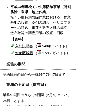
平成24年度松くい虫等防除事業（特別
防除・単県・地上作業）
松くい虫特別防除作業における、作業
基地の設置、薬剤の調合、ヘリコプタ
ーへの積込、事前の散布区域の旗立、
散布確認の調査用紙の設置・回収
【資料】
入札説明書
（
548キロバイト）
対象区域図
（
1.58メガバイト）
業務の期間
契約締結の日から平成24年7月17日まで
業務の予定日（散布日）
業務の期間のうちで4日間（6月4、5、25、
26日）とする。