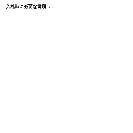
入札時に必要な書類
：
入札書
【様式】
入札書・委任状・辞退届
（
80キロ
バイト）
【参考】
入札関係書類記載
例
（
234キロバイト）
その他、くわしいことは「入札説明書」で
ご確認ください。
入札説明書
（
490キロバイト）
掲載日：2014年5月12日
お問い合わせ先
契約検査課
所在地/〒683-8686 鳥取県米子市加茂町1丁目1番地
（市役所本庁舎2階）