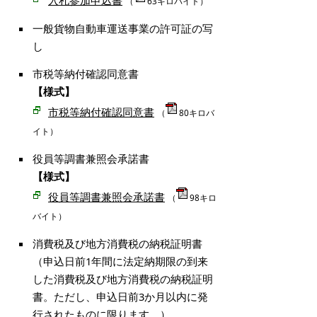
入札参加申込書
（
63キロバイト）
一般貨物自動車運送事業の許可証の写
し
市税等納付確認同意書
【様式】
市税等納付確認同意書
（
80キロバ
イト）
役員等調書兼照会承諾書
【様式】
役員等調書兼照会承諾書
（
98キロ
バイト）
消費税及び地方消費税の納税証明書
（申込日前1年間に法定納期限の到来
した消費税及び地方消費税の納税証明
書。ただし、申込日前3か月以内に発
行されたものに限ります。）