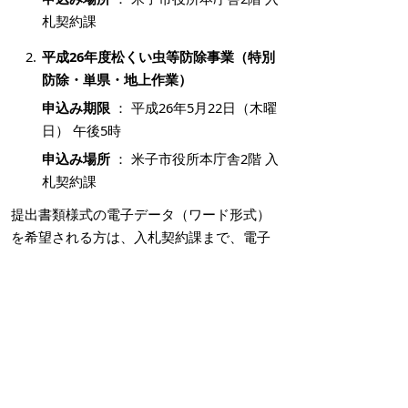
札契約課
平成26年度松くい虫等防除事業（特別
防除・単県・地上作業）
申込み期限
： 平成26年5月22日（木曜
日） 午後5時
申込み場所
： 米子市役所本庁舎2階 入
札契約課
提出書類様式の電子データ（ワード形式）
を希望される方は、入札契約課まで、電子
メールにて、業務名を明記の上、「提出書
類様式希望」と送信してください。
入札日等
平成26年度松くい虫等防除事業（特別