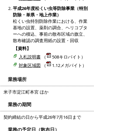
平成26年度松くい虫等防除事業（特別
防除・単県・地上作業）
松くい虫特別防除作業における、作業
基地の設置、薬剤の調合、ヘリコプタ
ーへの積込、事前の散布区域の旗立、
散布確認の調査用紙の設置・回収
【資料】
入札説明書
（
508キロバイト）
対象区域図
（
1.12メガバイト）
業務場所
米子市淀江町本宮 ほか
業務の期間
契約締結の日から平成26年7月16日まで
業務の予定日（散布日）