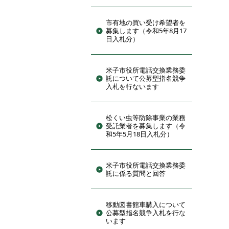
市有地の買い受け希望者を
募集します（令和5年8月17
日入札分）
米子市役所電話交換業務委
託について公募型指名競争
入札を行ないます
松くい虫等防除事業の業務
受託業者を募集します（令
和5年5月18日入札分）
米子市役所電話交換業務委
託に係る質問と回答
移動図書館車購入について
公募型指名競争入札を行な
います