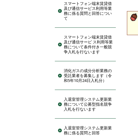
スマートフォン端末賃貸借
及び通信サービス利用等業
務に係る質問と回答につい
て
スマートフォン端末賃貸借
及び通信サービ ス利用等業
務について条件付き一般競
争入札を行ないます
消化ガスの成分分析業務の
受託業者を募集します（令
和5年10月24日入札分）
入退室管理システム更新業
務について公募型指名競争
入札を行ないます
入退室管理システム更新業
務に係る質問と回答