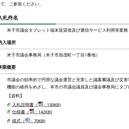
ので、ご参加ください。
入札件名
米子市議会タブレット端末賃貸借及び通信サービス利用等業務
納入場所
米子市議会事務局（米子市加茂町一丁目1番地）
事業概要
市議会の効率的で円滑な議会運営と充実した議案審議及び災害
機能の維持をめざし、本市の市議会議員及び議会事務局にタブ
【資料】
入札説明書（
：130KB)
仕様書（
：142KB)
様式（
：70KB)