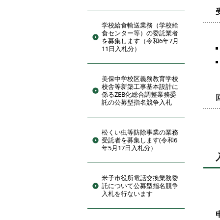
学校給食輸送業務（学校給
食センター等）の委託業者
を募集します（令和6年7月
11日入札分）
美保中学校区義務教育学校
校舎等新築工事基本設計に
係るZEB化総合調整業務委
託の公募型指名競争入札
松くい虫等防除事業の業務
受託者を募集します(令和6
年5月17日入札分）
米子市役所電話交換業務委
託について公募型指名競争
入札を行ないます