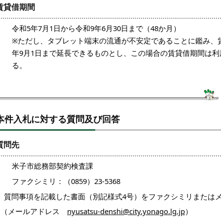
賃貸借期間
令和5年7月1日から令和9年6月30日まで（48か月）
※ただし、タブレット端末の流通が不安定であることに鑑み、
年9月1日まで延長できるものとし、この場合の賃貸借期間は利
る。
本件入札に対する質問及び回答
質問先
米子市総務部契約検査課
ファクシミリ：（0859）23-5368
質問事項を記載した書面（別記様式4号）をファクシミリまたは
（メールアドレス
nyusatsu-denshi@city.yonago.lg.jp
）