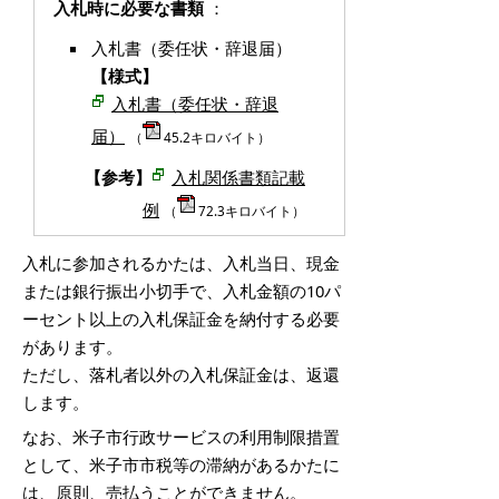
入札時に必要な書類
：
入札書（委任状・辞退届）
【様式】
入札書（委任状・辞退
届）
（
45.2キロバイト）
【参考】
入札関係書類記載
例
（
72.3キロバイト）
入札に参加されるかたは、入札当日、現金
または銀行振出小切手で、入札金額の10パ
ーセント以上の入札保証金を納付する必要
があります。
ただし、落札者以外の入札保証金は、返還
します。
なお、米子市行政サービスの利用制限措置
として、米子市市税等の滞納があるかたに
は、原則、売払うことができません。