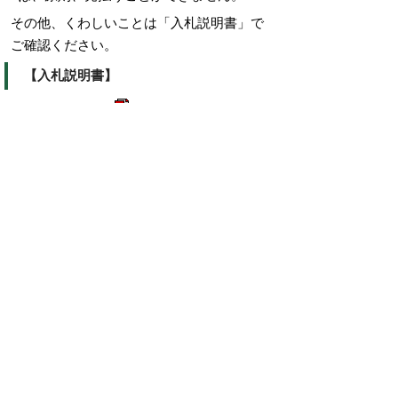
その他、くわしいことは「入札説明書」で
ご確認ください。
【入札説明書】
入札説明書
（
147キロバイト）
掲載日：2009年12月25日
お問い合わせ先
契約検査課
所在地/〒683-8686 鳥取県米子市加茂町1丁目1番地
（市役所本庁舎2階）
電話/0859-23-5364 ファクシミリ/0859-23-5368 Eメ
ール/
keiyaku@city.yonago.lg.jp
ページの先頭へ戻る
広告