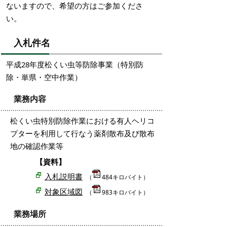
ないますので、希望の方はご参加くださ
い。
入札件名
平成28年度松くい虫等防除事業（特別防
除・単県・空中作業）
業務内容
松くい虫特別防除作業における有人ヘリコ
プターを利用して行なう薬剤散布及び散布
地の確認作業等
【資料】
入札説明書
（
484キロバイト）
対象区域図
（
983キロバイト）
業務場所