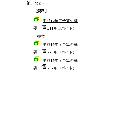
策」など）
【資料】
平成17年度予算の概
要
（
311キロバイト）
（参考）
平成16年度予算の概
要
（
275キロバイト）
平成15年度予算の概
要
（
237キロバイト）
掲載日：2005年8月16日
お問い合わせ先
財政課
所在地/〒683-8686 鳥取県米子市加茂町1丁目1番地
（市役所本庁舎3階）
電話/0859-23-5322 ファクシミリ/0859-23-5390 Eメ
ール/
zaisei@city.yonago.lg.jp