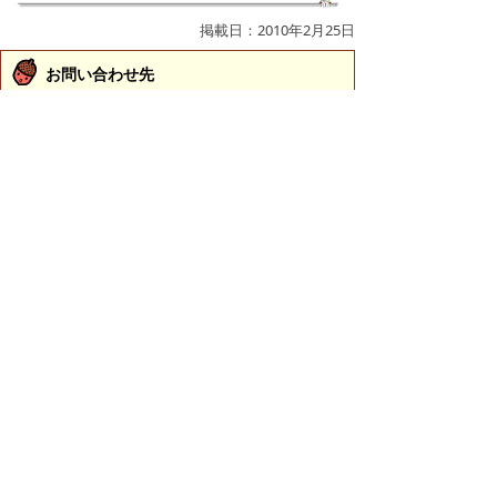
掲載日：2010年2月25日
お問い合わせ先
財政課
所在地/〒683-8686 鳥取県米子市加茂町1丁目1番地
（市役所本庁舎3階）
電話/0859-23-5322 ファクシミリ/0859-23-5390 Eメ
ール/
zaisei@city.yonago.lg.jp
ページの先頭へ戻る
広告