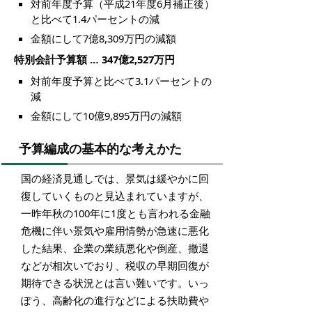
対前年度予算（平成21年度6月補正後）
と比べて1.4パーセントの減
金額にして7億8,309万円の減額
特別会計予算額 … 347億2,527万円
対前年度予算と比べて3.1パーセントの
減
金額にして10億9,895万円の減額
予算編成の基本的な考えかた
国の経済見通しでは、景気は緩やかに回
復していくものと見込まれていますが、
一昨年秋の100年に1度とも言われる金融
危機に伴い景気や雇用情勢が急速に悪化
した結果、企業の業績悪化や倒産、撤退
などが相次いでおり、税収の早期回復が
期待できる状況とは言い難いです。いっ
ぽう、高齢化の進行などによる扶助費や