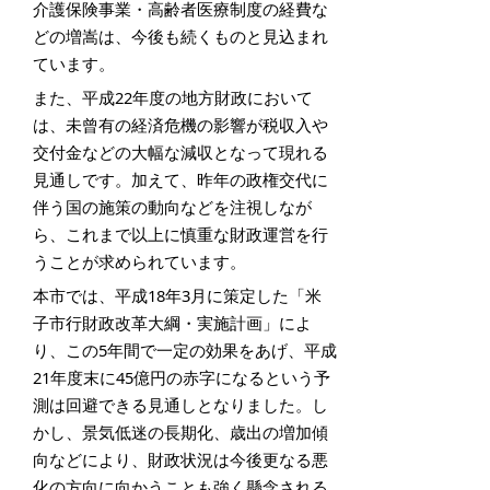
介護保険事業・高齢者医療制度の経費な
どの増嵩は、今後も続くものと見込まれ
ています。
また、平成22年度の地方財政において
は、未曾有の経済危機の影響が税収入や
交付金などの大幅な減収となって現れる
見通しです。加えて、昨年の政権交代に
伴う国の施策の動向などを注視しなが
ら、これまで以上に慎重な財政運営を行
うことが求められています。
本市では、平成18年3月に策定した「米
子市行財政改革大綱・実施計画」によ
り、この5年間で一定の効果をあげ、平成
21年度末に45億円の赤字になるという予
測は回避できる見通しとなりました。し
かし、景気低迷の長期化、歳出の増加傾
向などにより、財政状況は今後更なる悪
化の方向に向かうことも強く懸念される