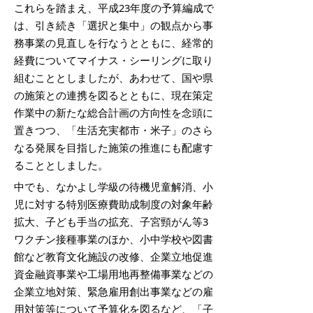
これらを踏まえ、平成23年度の予算編成で
は、引き続き「選択と集中」の観点から事
務事業の見直しを行なうとともに、経常的
経費についてマイナス・シーリングに取り
組むこととしましたが、あわせて、国や県
の施策との連携を図るとともに、現在策定
作業中の新たな総合計画の方向性を念頭に
置きつつ、「生活充実都市・米子」のさら
なる発展を目指した施策の推進にも配慮す
ることとしました。
中でも、なかよし学級の待機児童解消、小
児に対する特別医療費助成制度の対象年齢
拡大、子ども手当の拡充、子宮頸がん等3
ワクチン接種事業のほか、小中学校や図書
館など教育文化施設の改修、企業立地促進
資金融資事業や工場用地再整備事業などの
企業立地対策、緊急雇用創出事業などの雇
用対策等について予算化を図るなど、「子