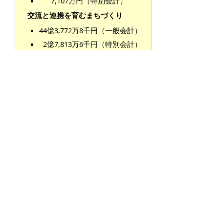
7,107万円（特別会計）
交流と連携を育むまちづくり
44億3,772万8千円（一般会計）
2億7,813万6千円（特別会計）
みんなのための市役所
市民に信頼される市役所づくり
124億4,247万2千円（一般会
計）
【資料】
平成23年度予算の概要（案）
（
818キ
ロバイト）
掲載日：2011年2月28日