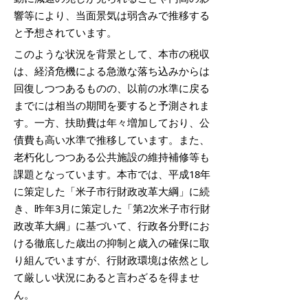
響等により、当面景気は弱含みで推移する
と予想されています。
このような状況を背景として、本市の税収
は、経済危機による急激な落ち込みからは
回復しつつあるものの、以前の水準に戻る
までには相当の期間を要すると予測されま
す。一方、扶助費は年々増加しており、公
債費も高い水準で推移しています。また、
老朽化しつつある公共施設の維持補修等も
課題となっています。本市では、平成18年
に策定した「米子市行財政改革大綱」に続
き、昨年3月に策定した「第2次米子市行財
政改革大綱」に基づいて、行政各分野にお
ける徹底した歳出の抑制と歳入の確保に取
り組んでいますが、行財政環境は依然とし
て厳しい状況にあると言わざるを得ませ
ん。