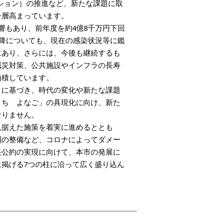
ション）の推進など、新たな課題に取
一層高まっています。
響もあり、前年度を約4億8千万円下回
以降についても、現在の感染状況等に鑑
にあり、さらには、今後も継続するも
減災対策、公共施設やインフラの長寿
山積しています。
」に基づき、時代の変化や新たな課題
まち よなご」の具現化に向け、新た
なりません。
見据えた施策を着実に進めるととも
制の整備など、コロナによってダメー
長公約の実現に向けて、本市の発展に
掲げる7つの柱に沿って広く盛り込ん