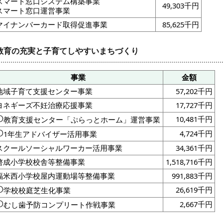
スマート窓口システム構築事業
49,303千円
スマート窓口運営事業
マイナンバーカード取得促進事業
85,625千円
教育の充実と子育てしやすいまちづくり
事業
金額
地域子育て支援センター事業
57,202千円
ヨネギーズ不妊治療応援事業
17,727千円
10,481千円
教育支援センター「ぷらっとホーム」運営事業
4,724千円
1年生アドバイザー活用事業
スクールソーシャルワーカー活用事業
34,361千円
啓成小学校校舎等整備事業
1,518,716千円
福米西小学校屋内運動場等整備事業
991,883千円
26,619千円
学校校庭芝生化事業
2,667千円
むし歯予防コンプリート作戦事業