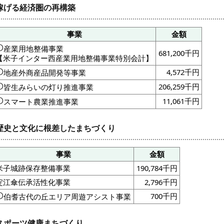
稼げる経済圏の再構築
事業
金額
産業用地整備事業
681,200千円
【米子インター西産業用地整備事業特別会計】
4,572千円
地産外商産品開発等事業
206,259千円
皆生みらいの灯り推進事業
11,061千円
スマート農業推進事業
歴史と文化に根差したまちづくり
事業
金額
米子城跡保存整備事業
190,784千円
淀江傘伝承活性化事業
2,796千円
700千円
伯耆古代の丘エリア周遊アシスト事業
スポーツ健康まちづくり