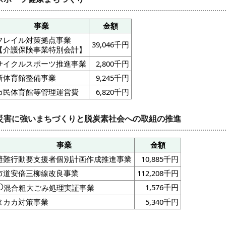
事業
金額
フレイル対策拠点事業
39,046千円
【介護保険事業特別会計】
サイクルスポーツ推進事業
2,800千円
新体育館整備事業
9,245千円
市民体育館等管理運営費
6,820千円
災害に強いまちづくりと脱炭素社会への取組の推進
事業
金額
避難行動要支援者個別計画作成推進事業
10,885千円
市道安倍三柳線改良事業
112,208千円
1,576千円
混合粗大ごみ処理実証事業
ヌカカ対策事業
5,340千円