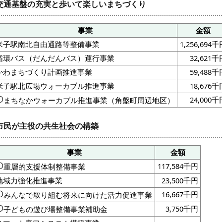
交通基盤の充実と歩いて楽しいまちづくり
事業
金額
米子駅南北自由通路等整備事業
1,256,694
循環バス（だんだんバス）運行事業
32,621千
かわまちづくり計画推進事業
59,488千
米子駅北広場ウォーカブル推進事業
18,676千
24,000千
まちなかウォーカブル推進事業（角盤町周辺地区）
市民が主役の共生社会の構築
事業
金額
117,584千円
重層的支援体制整備事業
地域力強化推進事業
23,500千円
16,667千円
みんなで取り組む将来に向けた活力促進事業
3,750千円
子どもの遊び場整備事業補助金