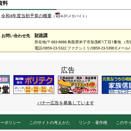
資料
令和4年度当初予算の概要
（
4.31メガバイト）
財政課
お問い合わせ先
所在地/〒683-8686 鳥取県米子市加茂町1丁目1番地 （
電話/0859-23-5322 ファクシミリ/0859-23-5390 Eメール/
広告
バナー広告を募集しています
シーポリシー
このサイトの考えかた
リンク・著作権
このサ