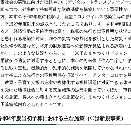
炭素社会の実現に向けた取組やDX（デジタル・トランスフォーメー
り組みつつ、効率的で持続可能な財政基盤を構築していく重要性が
一方、本市の令和2年度の税収は、新型コロナウイルス感染症等の影
り、平成27年度以来の減収となったところであります。令和4年度
みると、経済情勢の不確実性は高く、税収の先行きは不透明な状況
のと思われる感染症対策、昨今の災害の激甚化を教訓とした防災・
命化改修や改築など、将来の財政運営への影響が見込まれる課題は
しかし、このような状況だからこそ、「米子市まちづくりビジョン
に柔軟かつ適切に対応するとともに、本市の将来像「住んで楽しい
なる挑戦を重ね、機動的かつ効果的な施策を展開していかなければ
コロナ禍による先行きの不透明感を打破すべく、アフターコロナを
に、教育・子育て支援の充実や複雑化する福祉課題に対応できる体
ジを受けた地域社会に対する支援施策の拡充を図っていくほか、市
資する施策、将来への種まきとなる施策など、まちづくりビジョンに
だ予算編成内容としたところです。
令和4年度当初予算における主な施策（
は新規事業）