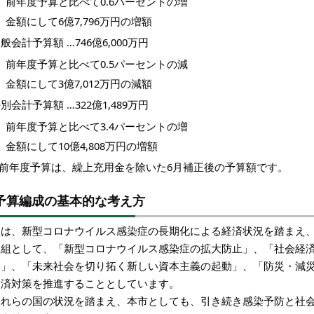
前年度予算と比べて0.6パーセントの増
金額にして6億7,796万円の増額
般会計予算額 …746億6,000万円
前年度予算と比べて0.5パーセントの減
金額にして3億7,012万円の減額
別会計予算額 …322億1,489万円
前年度予算と比べて3.4パーセントの増
金額にして10億4,808万円の増額
※前年度予算は、繰上充用金を除いた6月補正後の予算額です。
予算編成の基本的な考え方
国は、新型コロナウイルス感染症の長期化による経済状況を踏まえ
取組として、「新型コロナウイルス感染症の拡大防止」、「社会経
え」、「未来社会を切り拓く新しい資本主義の起動」、「防災・減
経済対策を推進することとしています。
これらの国の状況を踏まえ、本市としても、引き続き感染予防と社