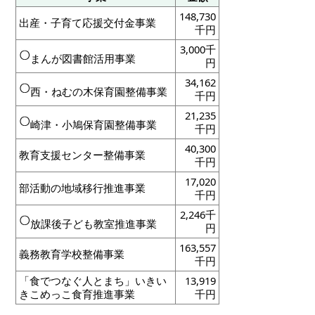
148,730
出産・子育て応援交付金事業
千円
3,000千
まんが図書館活用事業
円
34,162
西・ねむの木保育園整備事業
千円
21,235
崎津・小鳩保育園整備事業
千円
40,300
教育支援センター整備事業
千円
17,020
部活動の地域移行推進事業
千円
2,246千
放課後子ども教室推進事業
円
163,557
義務教育学校整備事業
千円
「食でつなぐ人とまち」いきい
13,919
きこめっこ食育推進事業
千円