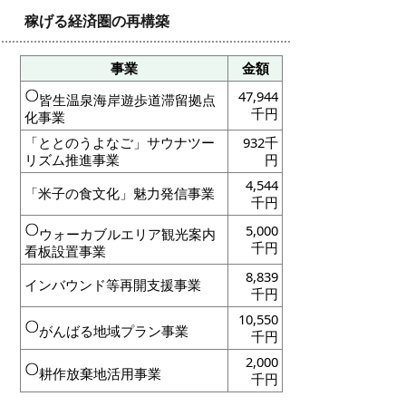
稼げる経済圏の再構築
事業
金額
47,944
皆生温泉海岸遊歩道滞留拠点
千円
化事業
「ととのうよなご」サウナツー
932千
リズム推進事業
円
4,544
「米子の食文化」魅力発信事業
千円
5,000
ウォーカブルエリア観光案内
千円
看板設置事業
8,839
インバウンド等再開支援事業
千円
10,550
がんばる地域プラン事業
千円
2,000
耕作放棄地活用事業
千円