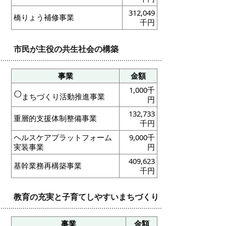
312,049
橋りょう補修事業
千円
市民が主役の共生社会の構築
事業
金額
1,000千
まちづくり活動推進事業
円
132,733
重層的支援体制整備事業
千円
ヘルスケアプラットフォーム
9,000千
実装事業
円
409,623
基幹業務再構築事業
千円
教育の充実と子育てしやすいまちづくり
事業
金額