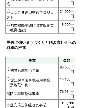
円
業
21,000千
よなご共創型交通プロジェ
円
クト
3,500千
都市機能誘導区域支援事業
円
（教育機能）
災害に強いまちづくりと脱炭素社会への
取組の推進
事業
金額
93,653千
防災倉庫整備事業
円
14,100千
淀江保育園跡地活用事業
円
（敷地芝生化）
76,914千
消防団車庫整備事業
円
193,360
市道安倍三柳線改良事業
千円