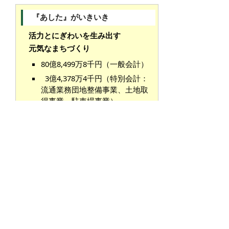
『あした』がいきいき
活力とにぎわいを生み出す
元気なまちづくり
80億8,499万8千円（一般会計）
3億4,378万4千円（特別会計：
流通業務団地整備事業、土地取
得事業、駐車場事業）
『市役所』がいきいき
市民のために挑戦する
市役所づくり
149億9,816万1千円（一般会
計）
【資料】