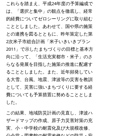
これらを踏まえ、平成24年度の予算編成で
は、「選択と集中」の観点を徹底し、経常
的経費についてゼロシーリングに取り組む
こととしました。あわせて、国や県の施策
との連携を図るとともに、昨年策定した第
2次米子市総合計画「米子いきいきプラン
2011」で示したまちづくりの目標と基本方
向に沿って、「生活充実都市・米子」のさ
らなる発展を目指した施策の推進に配慮す
ることとしました。また、近年頻発してい
る大雪、台風、地震、津波等の災害を教訓
として、災害に強いまちづくりに要する経
費についても予算措置に努めることとしま
した。
この結果、地域防災計画の見直し、津波ハ
ザードマップの作成、原子力災害対策の充
実、小・中学校の耐震化及び大規模改修、
公会堂・図書館の耐震改修などの防災・安