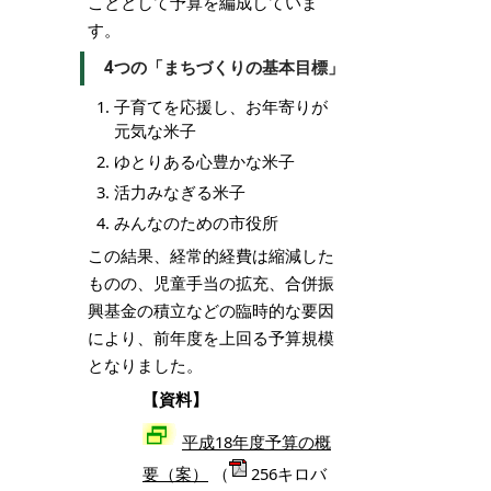
こととして予算を編成していま
す。
4つの「まちづくりの基本目標」
子育てを応援し、お年寄りが
元気な米子
ゆとりある心豊かな米子
活力みなぎる米子
みんなのための市役所
この結果、経常的経費は縮減した
ものの、児童手当の拡充、合併振
興基金の積立などの臨時的な要因
により、前年度を上回る予算規模
となりました。
【資料】
平成18年度予算の概
要（案）
（
256キロバ