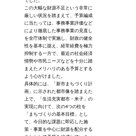
でした。
この大幅な財源不足という非常に
厳しい状況を踏まえて、予算編成
に当たっては、事務事業評価など
により徹底した事務事業の見直し
を全庁体制で実施し、財政の健全
性を基本に据え、経常経費を極力
抑制する一方で、最近の社会経済
情勢や市民ニーズなどを十分に踏
まえたメリハリのある予算とする
よう心がけました。
具体的には、「新市まちづくり計
画」に示された都市像を踏まえた
上で、「生活充実都市・米子」の
実現に向けて、次の4つの柱を
「まちづくりの基本目標」とし
て、今日的な課題に即応した施
策・事業を中心に財源を配分する