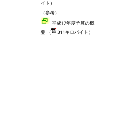
イト）
（参考）
平成17年度予算の概
要
（
311キロバイト）
平成16年度予算の概
要
（
275キロバイト）
平成15年度予算の概
要
（
237キロバイト）
掲載日：2006年3月1日
お問い合わせ先
財政課
所在地/〒683-8686 鳥取県米子市加茂町1丁目1番地
（市役所本庁舎3階）
電話/0859-23-5322 ファクシミリ/0859-23-5390 Eメ
ール/
zaisei@city.yonago.lg.jp
ページの先頭へ戻る