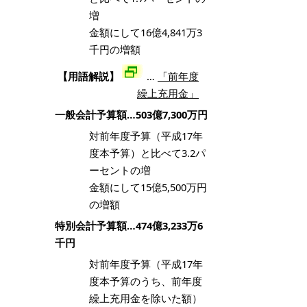
増
金額にして16億4,841万3
千円の増額
【用語解説】
…
「前年度
繰上充用金」
一般会計予算額…503億7,300万円
対前年度予算（平成17年
度本予算）と比べて3.2パ
ーセントの増
金額にして15億5,500万円
の増額
特別会計予算額…474億3,233万6
千円
対前年度予算（平成17年
度本予算のうち、前年度
繰上充用金を除いた額）