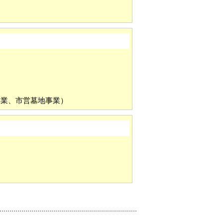
り
水事業、市営墓地事業）