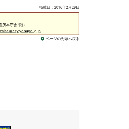
掲載日：2016年2月29日
市役所本庁舎3階）
zaisei@city.yonago.lg.jp
ページの先頭へ戻る