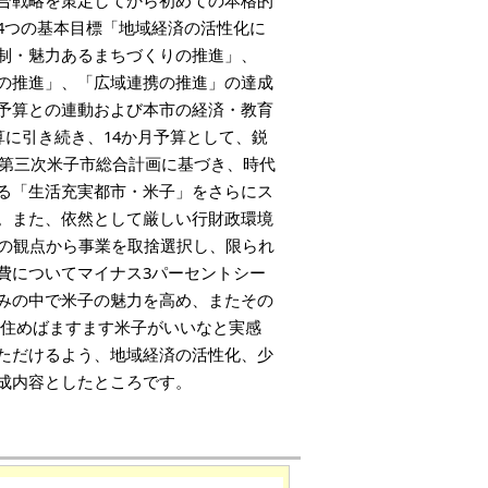
合戦略を策定してから初めての本格的
4つの基本目標「地域経済の活性化に
制・魅力あるまちづくりの推進」、
の推進」、「広域連携の推進」の達成
予算との連動および本市の経済・教育
算に引き続き、14か月予算として、鋭
た第三次米子市総合計画に基づき、時代
る「生活充実都市・米子」をさらにス
。また、依然として厳しい行財政環境
」の観点から事業を取捨選択し、限られ
費についてマイナス3パーセントシー
みの中で米子の魅力を高め、またその
 住めばますます米子がいいなと実感
ただけるよう、地域経済の活性化、少
成内容としたところです。