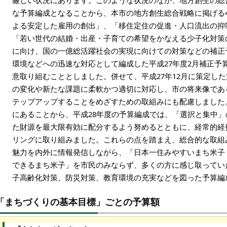
厳しい状況にあります。このような状況のなか、地方創生の総
な予算編成となることから、本市の地方創生総合戦略に掲げる
よる安定した雇用の創出」、「移住定住の促進・人口流出の抑
「若い世代の結婚・出産・子育ての希望をかなえる少子化対策
に向け、国の一億総活躍社会の実現に向けての対策などの補正
環境などへの迅速な対応として編成した平成27年度2月補正予
意取り組むこととしました。併せて、平成27年12月に策定し
の変化や新たな課題に柔軟かつ適切に対応し、市の将来像であ
テップアップすることをめざすための取組みにも配慮しました
にあることから、平成28年度の予算編成では、「選択と集中
た財源を最大限有効に配分するよう努めるとともに、経常的経
リングに取り組みました。これらの点を踏まえ、総合的な取組
魅力を内外に情報発信しながら、「日本一住みやすいまち米子
できるまち米子」を市民のみならず、多くの方に感じ取ってい
子高齢化対策、防災対策、教育環境の充実などを図った予算編
「まちづくりの基本目標」ごとの予算額