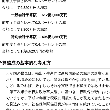
前年度予算と比べて0.1パーセントの増
金額にして6,820万円の増額
一般会計予算額 … 612億3,000万円
前年度予算と比べて0.2パーセントの減
金額にして9,800万円の減額
特別会計予算額 … 405億2,861万円
前年度予算と比べて0.4パーセントの増
金額にして1億6,620万円の増額
予算編成の基本的な考え方
わが国の景気は、輸出・生産面に新興国経済の減速の影響がみ
おり、地域経済においても、景気は緩やかな回復を続けている
などに鑑みれば、必ずしもそれを実感できる状況ではありません
「第三次米子市行財政改革大綱」に基づき、行政各分野におけ
でいますが、平成26年度は税収に回復の兆しが見えてきたもの
る見込みです。社会保障関係経費が年々増加を続けていること