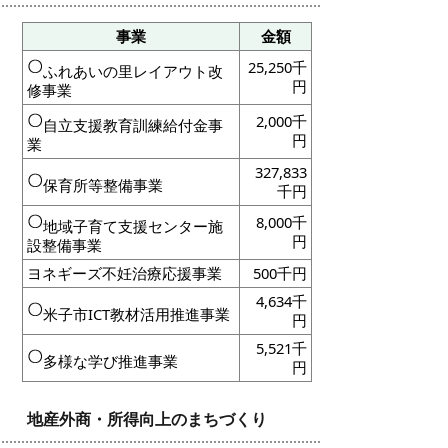
事業
金額
25,250千
ふれあいの里レイアウト改
円
修事業
2,000千
自立支援教育訓練給付金事
円
業
327,833
保育所等整備事業
千円
8,000
千
地域子育て支援センター施
円
設整備事業
ヨネギーズ不妊治療応援事業
500千円
4,634千
米子市ICT教材活用推進事業
円
5,521千
多様な学び推進事業
円
地産外商・所得向上のまちづくり