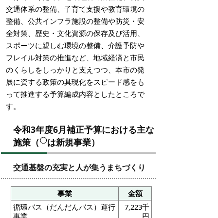
交通体系の整備、子育て支援や教育環境の
整備、公共インフラ施設の整備や防災・安
全対策、歴史・文化資源の保存及び活用、
スポーツに親しむ環境の整備、介護予防や
フレイル対策の推進など、地域経済と市民
のくらしをしっかりと支えつつ、本市の発
展に資する政策の具現化をスピード感をも
って推進する予算編成内容としたところで
す。
令和3年度6月補正予算における主な
施策（
は新規事業）
交通基盤の充実と人が集うまちづくり
事業
金額
循環バス（だんだんバス）運行
7,223千
事業
円