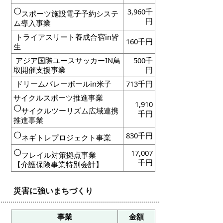
3,960千
スポーツ施設電子予約システ
円
ム導入事業
トライアスリート養成合宿in皆
160
千円
生
アジア国際ユースサッカーIN鳥
500
千
取開催支援事業
円
ドリームバレーボールin米子
713千円
サイクルスポーツ推進事業
1,910
サイクルツーリズム広域連携
千円
推進事業
830千円
ネギトレプロジェクト事業
17,007
フレイル対策拠点事業
千円
【介護保険事業特別会計】
災害に強いまちづくり
事業
金額