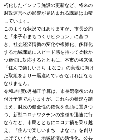
朽化したインフラ施設の更新など、将来の
財政運営への影響が見込まれる課題は山積
しています。
このような状況ではありますが、市長公約
と「米子市まちづくりビジョン」に基づ
き、社会経済情勢の変化や複雑化、多様化
する地域課題にスピード感を持って柔軟か
つ適切に対応するとともに、本市の将来像
『住んで楽しいまち よなご』の実現に向け
た取組をより一層進めていかなければなら
なりません。
令和3年度6月補正予算は、市長選挙後の肉
付け予算でありますが、これらの状況を踏
まえ、財政の健全性の確保を念頭に置きつ
つ、新型コロナワクチンの接種を迅速に行
なうなど、市民とともにコロナ禍を乗り越
え、『住んで楽しいまち よなご』を創り
上げていくため、地域経済の活性化、公共