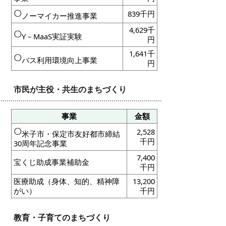
839千円
ノーマイカー推進事業
4,629千
Y－MaaS実証実験
円
1,641千
バス利用環境向上事業
円
市民が主役・共生のまちづくり
事業
金額
2,528
米子市・保定市友好都市締結
千円
30周年記念事業
7,400
宝くじ助成事業補助金
千円
医療助成（身体、知的、精神障
13,200
がい）
千円
教育・子育てのまちづくり