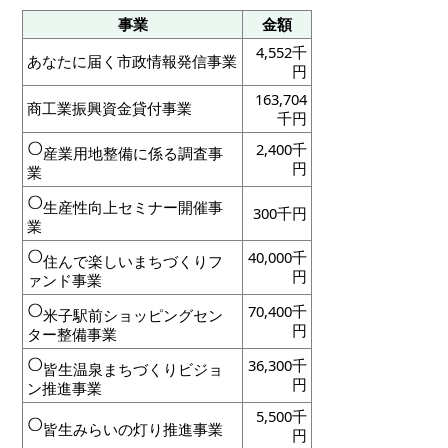
事業
金額
4,552千
あなたに届く市政情報発信事業
円
163,704
商工業振興資金貸付事業
千円
2,400千
産業用地整備に係る調査事
円
業
生産性向上セミナー開催事
300千円
業
40,000千
住んで楽しいまちづくりフ
円
ァンド事業
70,400千
米子駅前ショッピングセン
円
ター整備事業
36,300千
皆生温泉まちづくりビジョ
円
ン推進事業
5,500千
皆生みらいの灯り推進事業
円