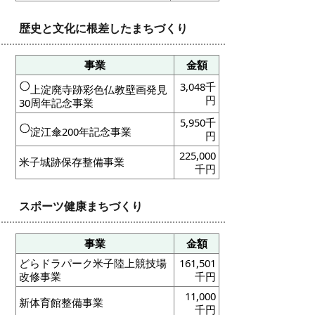
歴史と文化に根差したまちづくり
事業
金額
3,048千
上淀廃寺跡彩色仏教壁画発見
円
30周年記念事業
5,950千
淀江傘200年記念事業
円
225,000
米子城跡保存整備事業
千円
スポーツ健康まちづくり
事業
金額
どらドラパーク米子陸上競技場
161,501
改修事業
千円
11,000
新体育館整備事業
千円