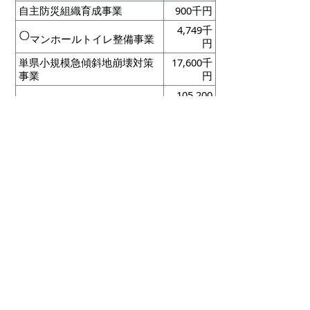
自主防災組織育成事業
900千円
4,749千
マンホールトイレ整備事業
円
単県小規模急傾斜地崩壊対策
17,600千
事業
円
105,200
道路新設改良事業
千円
328,542
排水路新設改良事業
千円
53,000千
公園施設長寿命化事業
円
37,304
千
公衆トイレ整備事業
円
1,860千
セーフティネット住宅供給
円
促進事業
少年消防クラブ防災教育事業
600千円
新型コロナウイルス感染症対策