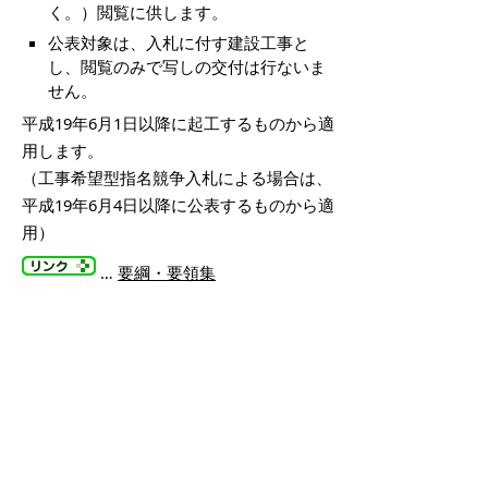
く。）閲覧に供します。
公表対象は、入札に付す建設工事と
し、閲覧のみで写しの交付は行ないま
せん。
平成19年6月1日以降に起工するものから適
用します。
（工事希望型指名競争入札による場合は、
平成19年6月4日以降に公表するものから適
用）
…
要綱・要領集
掲載日：2007年6月4日
お問い合わせ先
契約検査課
所在地/〒683-8686 鳥取県米子市加茂町1丁目1番地
（市役所本庁舎2階）
電話/0859-23-5364 ファクシミリ/0859-23-5368 Eメ
ール/
keiyaku@city.yonago.lg.jp