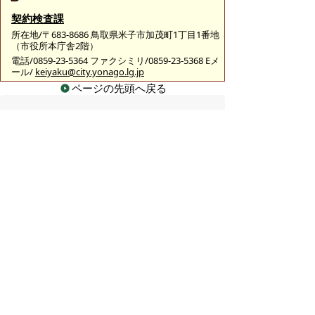
契約検査課
所在地/〒683-8686 鳥取県米子市加茂町1丁目1番地
（市役所本庁舎2階）
電話/0859-23-5364 ファクシミリ/0859-23-5368 Eメ
ール/
keiyaku@city.yonago.lg.jp
ページの先頭へ戻る
広告
バナー広告を募集しています