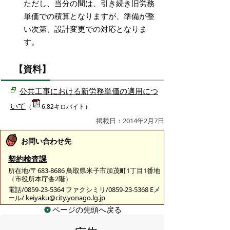
ただし、当分の間は、引き続き旧労務
単価での積算となりますが、準備が整
い次第、設計変更での対応となりま
す。
【資料】
公共工事における新労務単価の適用につ
いて
（
6.82キロバイト）
掲載日：2014年2月7日
お問い合わせ先
契約検査課
所在地/〒683-8686 鳥取県米子市加茂町1丁目1番地
（市役所本庁舎2階）
電話/0859-23-5364 ファクシミリ/0859-23-5368 Eメ
ール/
keiyaku@city.yonago.lg.jp
ページの先頭へ戻る