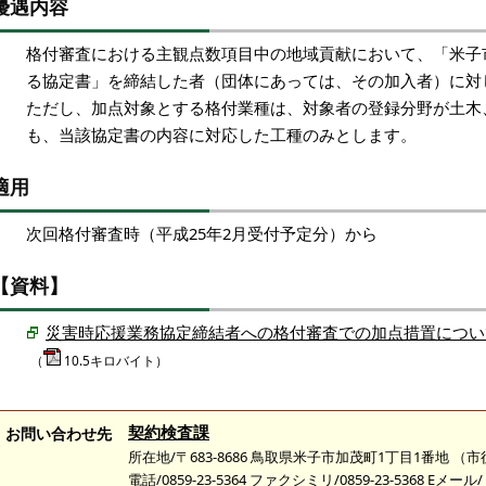
優遇内容
格付審査における主観点数項目中の地域貢献において、「米子
る協定書」を締結した者（団体にあっては、その加入者）に対
ただし、加点対象とする格付業種は、対象者の登録分野が土木
も、当該協定書の内容に対応した工種のみとします。
適用
次回格付審査時（平成25年2月受付予定分）から
【資料】
災害時応援業務協定締結者への格付審査での加点措置につい
（
10.5キロバイト）
契約検査課
お問い合わせ先
所在地/〒683-8686 鳥取県米子市加茂町1丁目1番地 （
電話/0859-23-5364 ファクシミリ/0859-23-5368 Eメール/