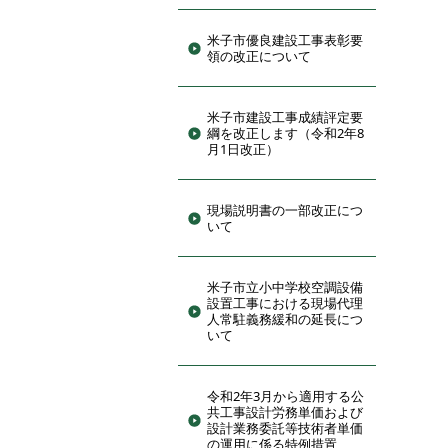
米子市優良建設工事表彰要
領の改正について
米子市建設工事成績評定要
綱を改正します（令和2年8
月1日改正）
現場説明書の一部改正につ
いて
米子市立小中学校空調設備
設置工事における現場代理
人常駐義務緩和の延長につ
いて
令和2年3月から適用する公
共工事設計労務単価および
設計業務委託等技術者単価
の運用に係る特例措置