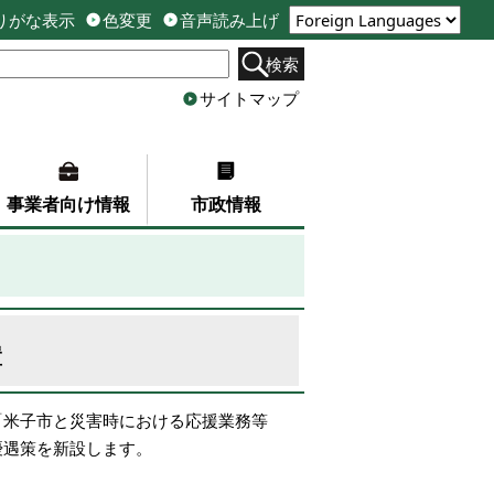
りがな表示
色変更
音声読み上げ
検索
サイトマップ
事業者向け情報
市政情報
置
「米子市と災害時における応援業務等
優遇策を新設します。