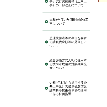
事」試行実施要領（土木工
事）の一部改正について
令和5年度の年間維持補修工
事について
監理技術者等の専任を要す
る請負代金額等の見直しに
ついて
総合評価方式入札に使用す
る技術者成績の対象期間拡
大について
令和4年3月から適用する公
共工事設計労務単価及び設
計業務等技術者単価の運用
に係る特例措置