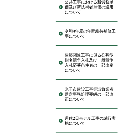
公共工事における新労務単
価及び新技術者単価の適用
について
令和4年度の年間維持補修工
事について
建築関連工事に係る公募型
指名競争入札及び一般競争
入札応募条件表の一部改定
について
米子市建設工事等請負業者
選定事務処理要綱の一部改
正について
週休2日モデル工事の試行実
施について