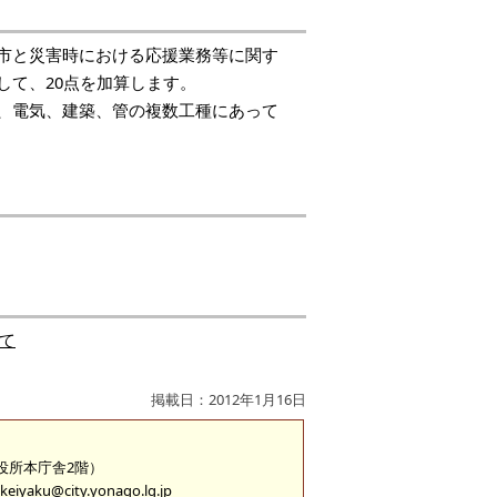
市と災害時における応援業務等に関す
して、20点を加算します。
、電気、建築、管の複数工種にあって
て
掲載日：2012年1月16日
市役所本庁舎2階）
keiyaku@city.yonago.lg.jp