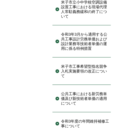
米子市立小中学校空調設備
設置工事における現場代理
人常駐義務緩和の終了につ
いて
令和3年3月から適用する公
共工事設計労務単価および
設計業務等技術者単価の運
用に係る特例措置
米子市工事希望型指名競争
入札実施要領の改正につい
て
公共工事における新労務単
価及び新技術者単価の適用
について
令和3年度の年間維持補修工
事について