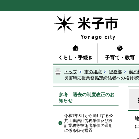
くらし・手続き
子育て・教育
トップ
市の組織
総務部
契約
災害時応援業務協定締結者への格付審
参考 過去の制度改正のお
知らせ
令和7年3月から適用する公
共工事設計労務単価及び設
計業務等技術者単価の運用
に係る特例措置