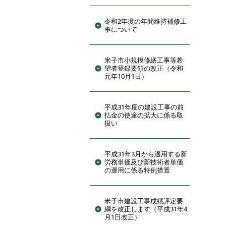
令和2年度の年間維持補修工
事について
米子市小規模修繕工事等希
望者登録要領の改正（令和
元年10月1日）
平成31年度の建設工事の前
払金の使途の拡大に係る取
扱い
平成31年3月から適用する新
労務単価及び新技術者単価
の運用に係る特例措置
米子市建設工事成績評定要
綱を改正します（平成31年4
月1日改正）