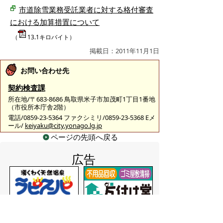
市道除雪業務受託業者に対する格付審査
における加算措置について
（
13.1キロバイト）
掲載日：2011年11月1日
お問い合わせ先
契約検査課
所在地/〒683-8686 鳥取県米子市加茂町1丁目1番地
（市役所本庁舎2階）
電話/0859-23-5364 ファクシミリ/0859-23-5368 Eメ
ール/
keiyaku@city.yonago.lg.jp
ページの先頭へ戻る
広告