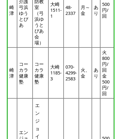
介護
防教
大崎
500
崎
弓浜
室
48-
月～
あ
1511-
円/
津
ゆう
（弓
2337
金
り
1
回
とぴ
浜ゆ
あ
うと
ぴあ
会
場）
火
800
コー
コー
円/
大崎
070-
崎
カラ
カラ
火、
あ
回
1185-
4299-
津
健康
健康
金
り
金
3
2583
塾
塾
500
円/
回
エ
ン
ジ
ョ
エン
イ
ジョ
500