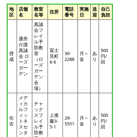
地
店舗
教室
電話
実施
送
自己
住所
区
名
名等
番号
日
迎
負担
真誠
会フ
レイ
通所
ル予
介護
防教
真誠
冨士
500
啓
室
30-
月～
あ
会 ロ
見町
円/
成
（ロ
2288
金
り
ーズ
6-6
回
ーズ
ガー
ガー
デン
デン
会
場）
メデ
ィカ
チャ
ルフ
ック
ィッ
スフ
上後
500
住
29-
月～
あ
トネ
レイ
藤3-
円/
吉
5551
金
り
スセ
ル予
5-1
回
ンタ
防教