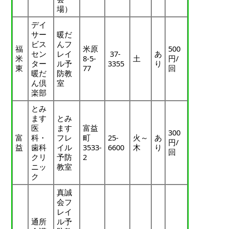
場）
デイ
サー
暖だ
ビス
んフ
福
米原
500
セン
レイ
37-
あ
米
8-5-
土
円/
ター
ル予
3355
り
東
77
回
暖だ
防教
ん倶
室
楽部
とみ
ます
とみ
医
ます
富益
300
富
科・
フレ
町
25-
火～
あ
円/
益
歯科
イル
3533-
6600
木
り
回
クリ
予防
2
ニッ
教室
ク
真誠
会フ
レイ
通所
ル予