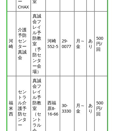
ー
室
CHAX
真誠
会フ
レイ
介護
ル予
予防
防教
500
河
セン
河崎
29-
月～
あ
室
円/
崎
ター
552-5
0077
金
り
（予
回
真誠
防セ
会
ンタ
ー会
場）
真誠
会フ
セン
レイ
トラ
ル予
福
ル介
防教
西福
500
30-
月～
あ
米
護予
室
原8-
円/
3330
金
り
西
防セ
（セ
16-66
回
ンタ
ント
ー
ラル
会