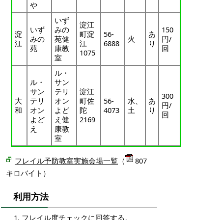
や
いず
淀江
いず
みの
150
淀
町淀
56-
あ
みの
苑健
火
円/
江
江
6888
り
苑
康教
回
1075
室
ル・
ル・
サン
サン
テリ
淀江
300
大
テリ
オン
町佐
56-
水、
あ
円/
和
オン
よど
陀
4073
土
り
回
よど
え健
2169
え
康教
室
フレイル予防教室実施会場一覧
（
807
キロバイト）
利用方法
フレイル度チェックに回答する。