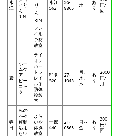
永
永江
36-
あ
イり
り
水
円/
江
562
8865
り
ん
回
ん
RIN
RIN
フレ
イル
予防
教室
ライ
オン
ホー
ハー
ムケ
トフ
月、
2000
ア
熊党
27-
あ
巌
レイ
水、
円/
ピー
520
1045
り
ル予
木
月
コッ
防体
ク
操教
室
みの
かや
よら
300
春
運動
いや
一部
21-
月～
あ
円/
日
処よ
体操
440
0363
金
り
回
らい
教室