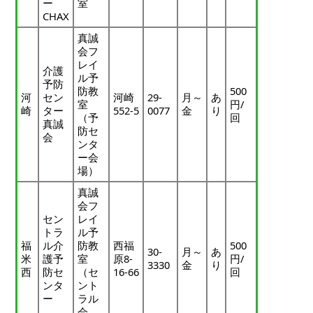
ー
室
CHAX
真誠
会フ
レイ
介護
ル予
予防
防教
500
河
セン
河崎
29-
月～
あ
室
円/
崎
ター
552-5
0077
金
り
（予
回
真誠
防セ
会
ンタ
ー会
場）
真誠
会フ
セン
レイ
トラ
ル予
福
ル介
防教
西福
500
30-
月～
あ
米
護予
室
原8-
円/
3330
金
り
西
防セ
（セ
16-66
回
ンタ
ント
ー
ラル
会