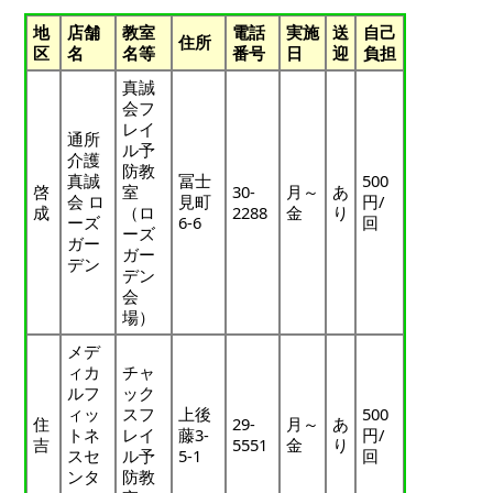
地
店舗
教室
電話
実施
送
自己
住所
区
名
名等
番号
日
迎
負担
真誠
会フ
レイ
通所
ル予
介護
防教
真誠
冨士
500
啓
室
30-
月～
あ
会 ロ
見町
円/
成
（ロ
2288
金
り
ーズ
6-6
回
ーズ
ガー
ガー
デン
デン
会
場）
メデ
ィカ
チャ
ルフ
ック
ィッ
スフ
上後
500
住
29-
月～
あ
トネ
レイ
藤3-
円/
吉
5551
金
り
スセ
ル予
5-1
回
ンタ
防教