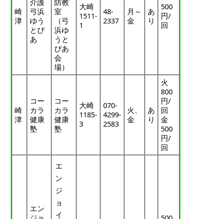
介護
防教
大崎
500
崎
弓浜
室
48-
月～
あ
1511-
円/
津
ゆう
（弓
2337
金
り
1
回
とぴ
浜ゆ
あ
うと
ぴあ
会
場）
火
800
コー
コー
円/
大崎
070-
崎
カラ
カラ
火、
あ
回
1185-
4299-
津
健康
健康
金
り
金
3
2583
塾
塾
500
円/
回
エ
ン
ジ
ョ
エン
イ
ジョ
500