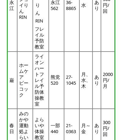
永
永江
36-
あ
イり
り
水
円/
江
562
8865
り
ん
回
ん
RIN
RIN
フレ
イル
予防
教室
ライ
オン
ホー
ハー
ムケ
トフ
月、
2000
ア
熊党
27-
あ
巌
レイ
水、
円/
ピー
520
1045
り
ル予
木
月
コッ
防体
ク
操教
室
みの
かや
よら
300
春
運動
いや
一部
21-
月～
あ
円/
日
処よ
体操
440
0363
金
り
回
らい
教室