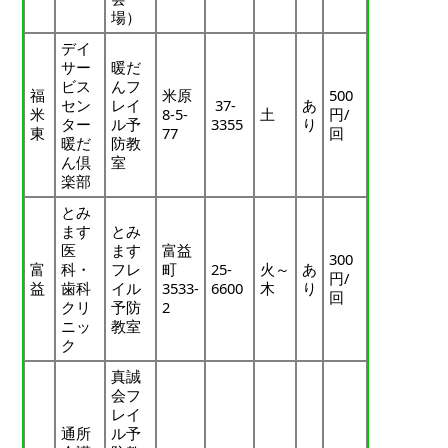
場）
デイ
サー
暖だ
ビス
んフ
福
米原
500
セン
レイ
37-
あ
米
8-5-
土
円/
ター
ル予
3355
り
東
77
回
暖だ
防教
ん倶
室
楽部
とみ
ます
とみ
医
ます
富益
300
富
科・
フレ
町
25-
火～
あ
円/
益
歯科
イル
3533-
6600
木
り
回
クリ
予防
2
ニッ
教室
ク
真誠
会フ
レイ
通所
ル予