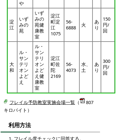
や
いず
淀江
いず
みの
150
淀
町淀
56-
あ
みの
苑健
火
円/
江
江
6888
り
苑
康教
回
1075
室
ル・
ル・
サン
サン
テリ
淀江
300
大
テリ
オン
町佐
56-
水、
あ
円/
和
オン
よど
陀
4073
土
り
回
よど
え健
2169
え
康教
室
フレイル予防教室実施会場一覧
（
807
キロバイト）
利用方法
フレイル度チェックに回答する。