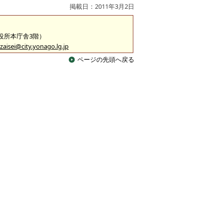
掲載日：2011年3月2日
市役所本庁舎3階）
zaisei@city.yonago.lg.jp
ページの先頭へ戻る