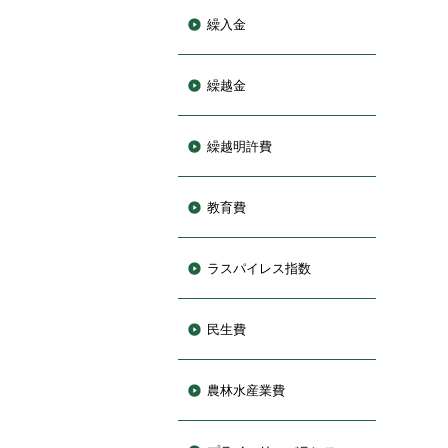
繰入金
繰越金
繰越明許費
教育費
ラスパイレス指数
民生費
農林水産業費