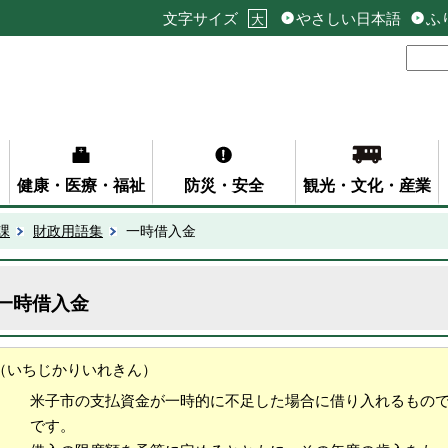
文字サイズ
やさしい日本語
ふ
大
健康・医療・福祉
防災・安全
観光・文化・産業
課
財政用語集
一時借入金
一時借入金
（いちじかりいれきん）
米子市の支払資金が一時的に不足した場合に借り入れるもの
です。