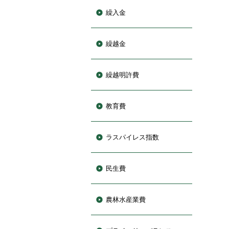
繰入金
繰越金
繰越明許費
教育費
ラスパイレス指数
民生費
農林水産業費