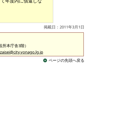
って年度内に償還しな
掲載日：2011年3月1日
市役所本庁舎3階）
zaisei@city.yonago.lg.jp
ページの先頭へ戻る