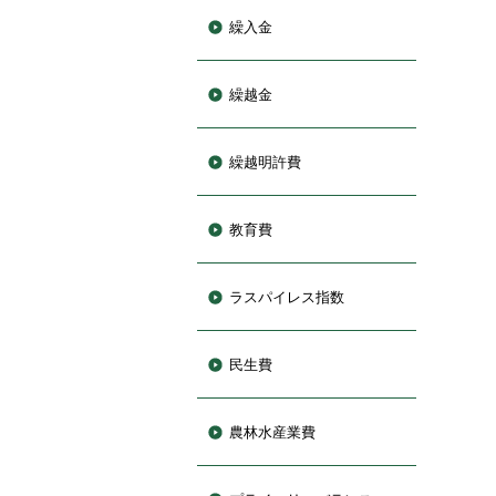
繰入金
繰越金
繰越明許費
教育費
ラスパイレス指数
民生費
農林水産業費