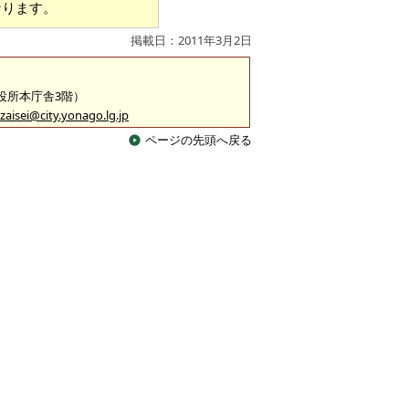
なります。
掲載日：2011年3月2日
市役所本庁舎3階）
zaisei@city.yonago.lg.jp
ページの先頭へ戻る