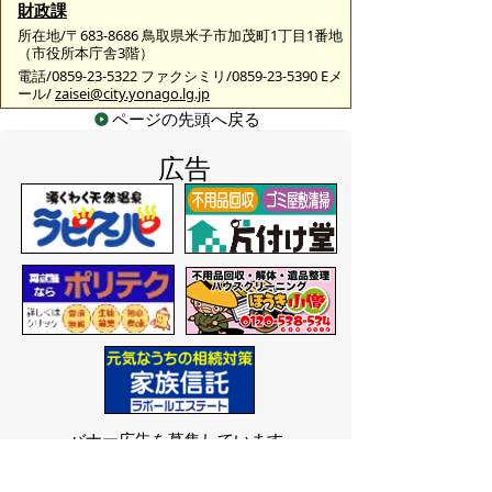
財政課
所在地/〒683-8686 鳥取県米子市加茂町1丁目1番地
（市役所本庁舎3階）
電話/0859-23-5322 ファクシミリ/0859-23-5390 Eメ
ール/
zaisei@city.yonago.lg.jp
ページの先頭へ戻る
広告
バナー広告を募集しています