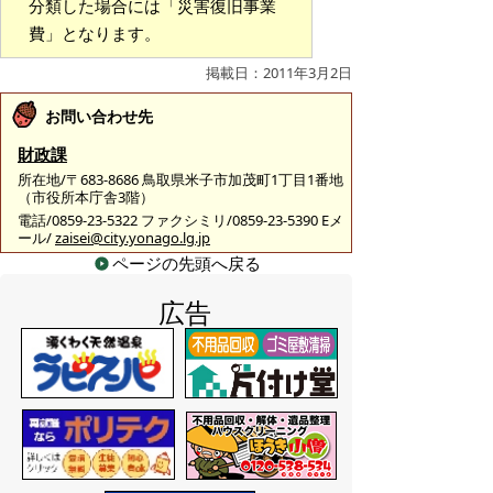
分類した場合には「災害復旧事業
費」となります。
掲載日：2011年3月2日
お問い合わせ先
財政課
所在地/〒683-8686 鳥取県米子市加茂町1丁目1番地
（市役所本庁舎3階）
電話/0859-23-5322 ファクシミリ/0859-23-5390 Eメ
ール/
zaisei@city.yonago.lg.jp
ページの先頭へ戻る
広告