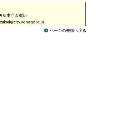
市役所本庁舎3階）
zaisei@city.yonago.lg.jp
ページの先頭へ戻る