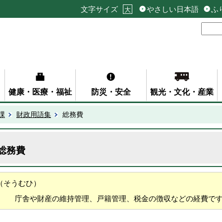
文字サイズ
やさしい日本語
ふ
大
健康・医療・福祉
防災・安全
観光・文化・産業
課
財政用語集
総務費
総務費
（そうむひ）
庁舎や財産の維持管理、戸籍管理、税金の徴収などの経費で