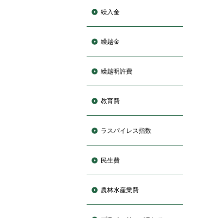
繰入金
繰越金
繰越明許費
教育費
ラスパイレス指数
民生費
農林水産業費