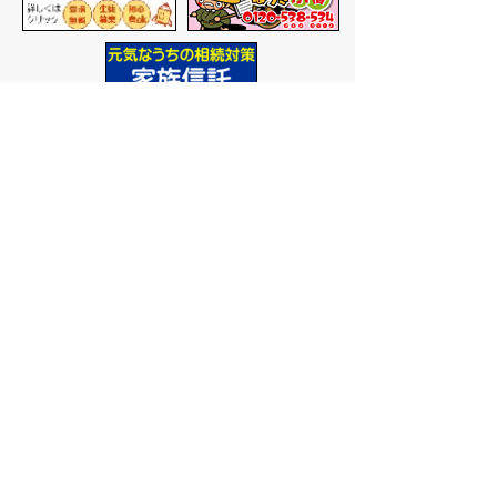
バナー広告を募集しています
サイトマップ
プライバシーポリシー
このサイトの考えかた
リンク・著作権
このサイトの使いかた
問い合わせ
米子市役所
〒683-8686 鳥取県米子市加
茂町一丁目1番地
代表番号：0859-22-7111
市
役所庁舎案内
開庁時間：
平日午前9時から
午後5時まで
（祝日、年末年
始を除く）