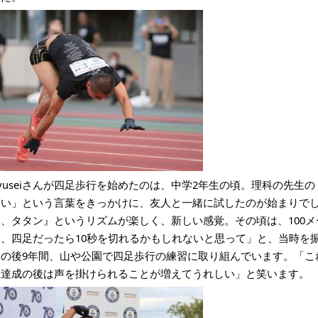
yuseiさんが四足歩行を始めたのは、中学2年生の頃。理科の先生
速い」という言葉をきっかけに、友人と一緒に試したのが始まりで
ン、タタン』というリズムが楽しく、新しい感覚。その頃は、100メ
も、四足だったら10秒を切れるかもしれないと思って」と、当時を
その後9年間、山や公園で四足歩行の練習に取り組んでいます。「こ
録達成の後は声を掛けられることが増えてうれしい」と笑います。