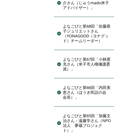
介さん（じゅうmado米子
アドバイザー）」
よなごびと第68回「佐藤亜
子ジュリエットさん
（YONAGOOD（ヨナグッ
ド）チームリーダー）
よなごびと第67回「小林憲
充さん（米子市人権擁護委
員）」
よなごびと第66回「内田美
恵さん（ほうき民話の会
会長）」
よなごびと第65回「加藤文
治さん・遠藤学さん（NPO
法人 夢蔵プロジェク
ト）」