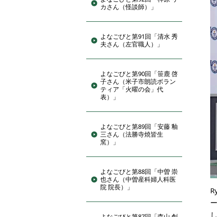
カさん（怪談師）」
よなごびと第91回「清水 秀
夫さん（左官職人）」
よなごびと第90回「笹鹿 啓
子さん（米子市朗読ボラン
ティア「火曜の会」代
表）」
よなごびと第89回「安藤 釉
三さん（法勝寺焼皆生
窯）」
よなごびと第88回「中曽 崇
也さん（中曽産科婦人科医
院 院長）」
R
よなごびと第87回「森山 創