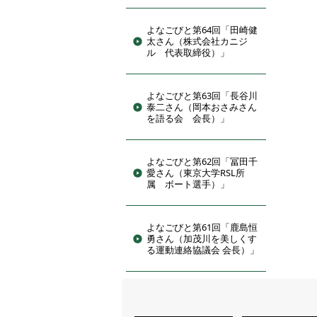
よなごびと第64回「田崎健
太さん（株式会社カニジ
ル 代表取締役）」
よなごびと第63回「長谷川
泰二さん（岡本おさみさん
を語る会 会長）」
よなごびと第62回「冨田千
愛さん（東京大学RSL所
属 ボート選手）」
よなごびと第61回「鹿島恒
勇さん（加茂川を美しくす
る運動連絡協議会 会長）」