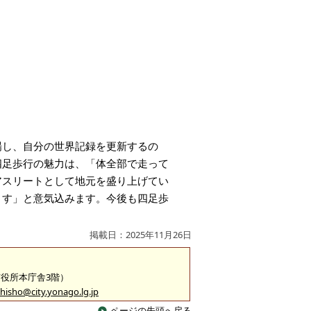
場し、自分の世界記録を更新するの
四足歩行の魅力は、「体全部で走って
アスリートとして地元を盛り上げてい
ます」と意気込みます。今後も四足歩
掲載日：2025年11月26日
（市役所本庁舎3階）
hisho@city.yonago.lg.jp
ページの先頭へ戻る