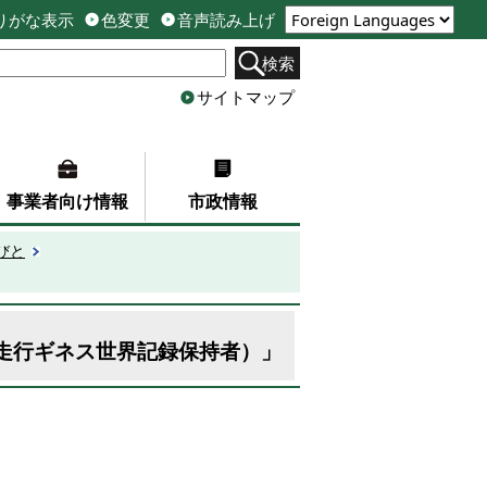
りがな表示
色変更
音声読み上げ
検索
サイトマップ
事業者向け情報
市政情報
びと
足走行ギネス世界記録保持者）」