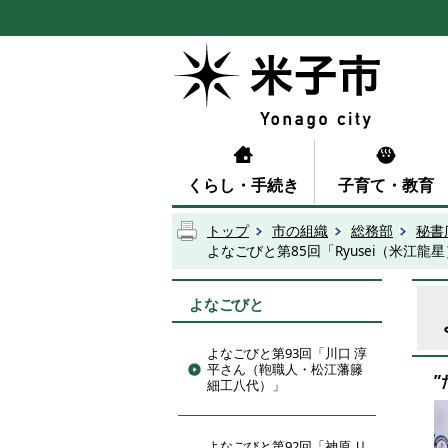
くらし・手続き
子育て・教育
トップ
市の組織
総務部
秘書
よなごびと第85回「Ryusei（米江
よなごびと
よなごびと第93回「川口 淳
平さん（鞄職人・松江藩籐
細工八代）」
よなごびと第92回「神原 リ