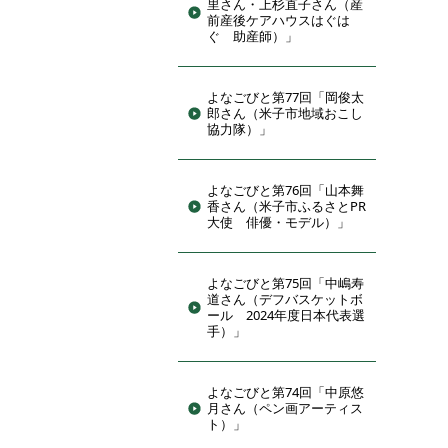
里さん・上杉直子さん（産
前産後ケアハウスはぐは
ぐ 助産師）」
よなごびと第77回「岡俊太
郎さん（米子市地域おこし
協力隊）」
よなごびと第76回「山本舞
香さん（米子市ふるさとPR
大使 俳優・モデル）」
よなごびと第75回「中嶋寿
道さん（デフバスケットボ
ール 2024年度日本代表選
手）」
よなごびと第74回「中原悠
月さん（ペン画アーティス
ト）」