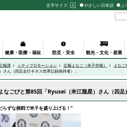
文字サイズ
やさしい日本語
ふ
大
健康・医療・福祉
防災・安全
観光・文化・産業
広報課
シティプロモーション
広報よなご（米子市報）
よなご
龍星）さん（四足走行ギネス世界記録保持者）」
よなごびと第85回「Ryusei（米江龍星）さん（四
”だらずな挑戦で米子を盛り上げる！
”