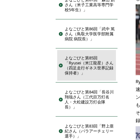
さん（米子工業高等専門学
校5年生）」
よなごびと第86回「武中 篤
さん（鳥取大学医学部附属
病院 病院長）」
よなごびと第85回
「Ryusei（米江龍星）さん
（四足走行ギネス世界記録
保持者）」
R
よなごびと第84回「長谷川
翔哉さん（三代目万灯名
人・大松建設万灯会隊
長）」
よなごびと第83回「野上亜
紀さん（パラアーチェリー
選手）」