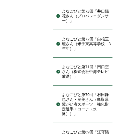
よなごびと第73回「井口陽
花さん（プロバレエダンサ
ー）」
よなごびと第72回「白根亘
琉さん（米子東高等学校 3
年生）」
よなごびと第71回「田口空
さん（株式会社中海テレビ
放送）」
よなごびと第70回「村田静
也さん・良美さん（鳥取県
障がい者スポーツ 強化指
定選手・コーチ（水
泳））」
よなごびと第69回「江守陽