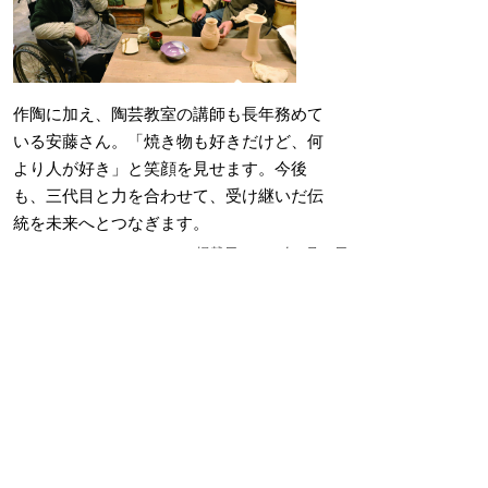
作陶に加え、陶芸教室の講師も長年務めて
いる安藤さん。「焼き物も好きだけど、何
より人が好き」と笑顔を見せます。今後
も、三代目と力を合わせて、受け継いだ伝
統を未来へとつなぎます。
掲載日：2026年3月25日
お問い合わせ先
秘書広報課
所在地/〒683-8686 鳥取県米子市加茂町一丁目1番
地 （市役所本庁舎3階）
電話/0859-23-5372 ファクシミリ/0859-23-5395 Eメ
ール/
hisho@city.yonago.lg.jp
ページの先頭へ戻る