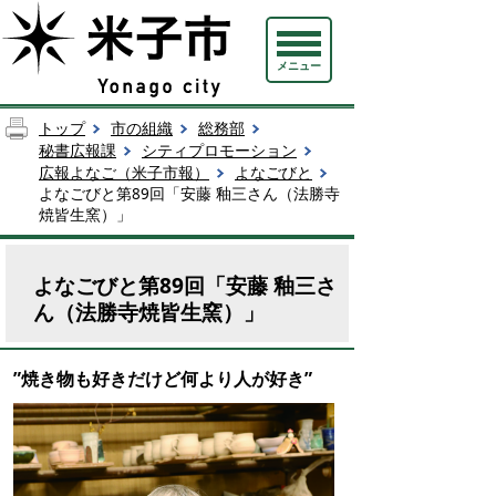
メニュー
トップ
市の組織
総務部
秘書広報課
シティプロモーション
広報よなご（米子市報）
よなごびと
よなごびと第89回「安藤 釉三さん（法勝寺
焼皆生窯）」
よなごびと第89回「安藤 釉三さ
ん（法勝寺焼皆生窯）」
”焼き物も好きだけど何より人が好き
”