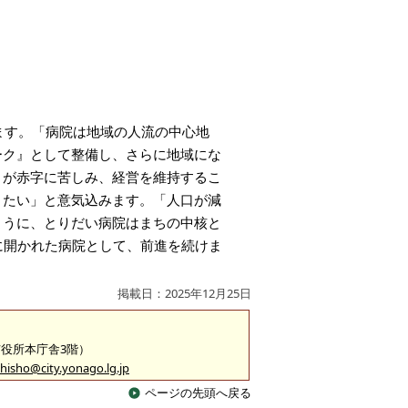
ます。「病院は地域の人流の中心地
ーク』として整備し、さらに地域にな
くが赤字に苦しみ、経営を維持するこ
りたい」と意気込みます。「人口が減
ように、とりだい病院はまちの中核と
に開かれた病院として、前進を続けま
掲載日：2025年12月25日
（市役所本庁舎3階）
hisho@city.yonago.lg.jp
ページの先頭へ戻る