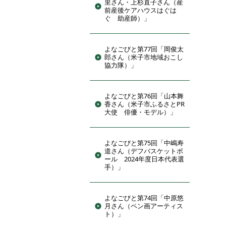
里さん・上杉直子さん（産
前産後ケアハウスはぐは
ぐ 助産師）」
よなごびと第77回「岡俊太
郎さん（米子市地域おこし
協力隊）」
よなごびと第76回「山本舞
香さん（米子市ふるさとPR
大使 俳優・モデル）」
よなごびと第75回「中嶋寿
道さん（デフバスケットボ
ール 2024年度日本代表選
手）」
よなごびと第74回「中原悠
月さん（ペン画アーティス
ト）」