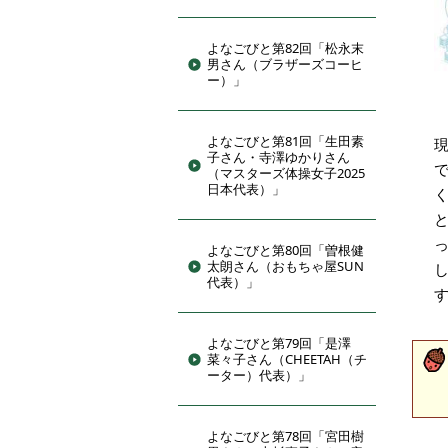
よなごびと第82回「松永末
男さん（ブラザーズコーヒ
ー）」
よなごびと第81回「生田素
子さん・寺澤ゆかりさん
（マスターズ体操女子2025
日本代表）」
よなごびと第80回「曽根健
太朗さん（おもちゃ屋SUN
代表）」
よなごびと第79回「是澤
菜々子さん（CHEETAH（チ
ーター）代表）」
よなごびと第78回「宮田樹