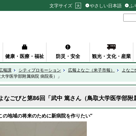
文字サイズ
やさしい日本語
ふ
大
健康・医療・福祉
防災・安全
観光・文化・産業
広報課
シティプロモーション
広報よなご（米子市報）
よなご
取大学医学部附属病院 病院長）」
よなごびと第86回「武中 篤さん（鳥取大学医学部附
”この地域の将来のために新病院を作りたい
”