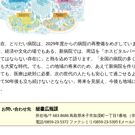
現在、とりだい病院は、2029年度からの病院の再整備をめざしてい
で、経済や文化の場でもある。新病院では、周辺を『ホスピタルパ
くてはならない存在に」と熱を込めて語ります。「全国の病院の多
とも大変な時代。でも、この地域の将来のため、あえて新病院を作
っても、医療は絶対に必要。次の世代の人たちも安心して過ごせる
して50年後も立ち続けないとならない」将来を見据え、今後も地域
す。
秘書広報課
お問い合わせ先
所在地/〒683-8686 鳥取県米子市加茂町一丁目1番地 
電話/0859-23-5372 ファクシミリ/0859-23-5395 Eメール/