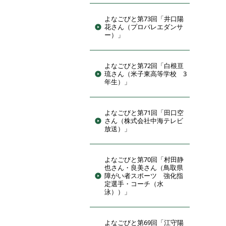
よなごびと第73回「井口陽
花さん（プロバレエダンサ
ー）」
よなごびと第72回「白根亘
琉さん（米子東高等学校 3
年生）」
よなごびと第71回「田口空
さん（株式会社中海テレビ
放送）」
よなごびと第70回「村田静
也さん・良美さん（鳥取県
障がい者スポーツ 強化指
定選手・コーチ（水
泳））」
よなごびと第69回「江守陽