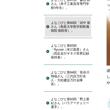
さん（米子工業高等専門学
校5年生）」
よなごびと第86回「武中 篤
さん（鳥取大学医学部附属
病院 病院長）」
よなごびと第85回
「Ryusei（米江龍星）さん
（四足走行ギネス世界記録
保持者）」
よなごびと第84回「長谷川
翔哉さん（三代目万灯名
人・大松建設万灯会隊
長）」
よなごびと第83回「野上亜
紀さん（パラアーチェリー
選手）」