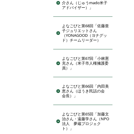
介さん（じゅうmado米子
アドバイザー）」
よなごびと第68回「佐藤亜
子ジュリエットさん
（YONAGOOD（ヨナグッ
ド）チームリーダー）
よなごびと第67回「小林憲
充さん（米子市人権擁護委
員）」
よなごびと第66回「内田美
恵さん（ほうき民話の会
会長）」
よなごびと第65回「加藤文
治さん・遠藤学さん（NPO
法人 夢蔵プロジェク
ト）」