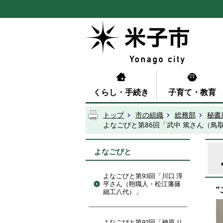
くらし・手続き
子育て・教育
トップ
市の組織
総務部
秘書
よなごびと第86回「武中 篤さん（鳥
よなごびと
よなごびと第93回「川口 淳
平さん（鞄職人・松江藩籐
細工八代）」
よなごびと第92回「神原 リ