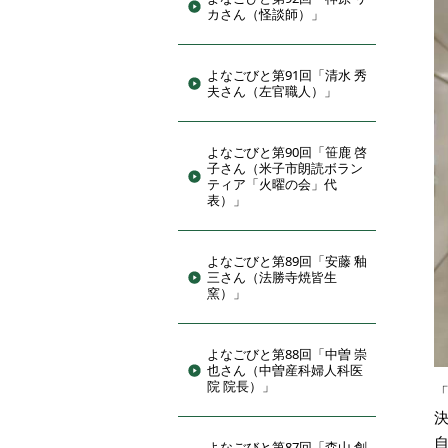
カさん（怪談師）」
よなごびと第91回「清水 秀
夫さん（左官職人）」
よなごびと第90回「笹鹿 啓
子さん（米子市朗読ボラン
ティア「火曜の会」代
表）」
よなごびと第89回「安藤 釉
三さん（法勝寺焼皆生
窯）」
よなごびと第88回「中曽 崇
也さん（中曽産科婦人科医
院 院長）」
よなごびと第87回「森山 創