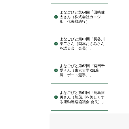
よなごびと第64回「田崎健
太さん（株式会社カニジ
ル 代表取締役）」
よなごびと第63回「長谷川
泰二さん（岡本おさみさん
を語る会 会長）」
よなごびと第62回「冨田千
愛さん（東京大学RSL所
属 ボート選手）」
よなごびと第61回「鹿島恒
勇さん（加茂川を美しくす
る運動連絡協議会 会長）」