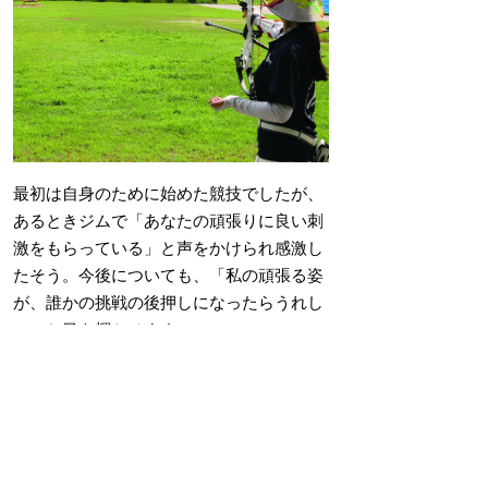
最初は自身のために始めた競技でしたが、
あるときジムで「あなたの頑張りに良い刺
激をもらっている」と声をかけられ感激し
たそう。今後についても、「私の頑張る姿
が、誰かの挑戦の後押しになったらうれし
い」と目を輝かせます。
掲載日：2025年9月25日
お問い合わせ先
秘書広報課
所在地/〒683-8686 鳥取県米子市加茂町一丁目1番
地 （市役所本庁舎3階）