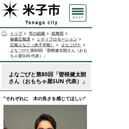
メニュー
トップ
市の組織
総務部
秘書広報課
シティプロモーション
広報よなご（米子市報）
よなごびと
よなごびと第80回「曽根健太朗さん（おも
ちゃ屋SUN 代表）」
よなごびと第80回「曽根健太朗
さん（おもちゃ屋SUN 代表）」
”それぞれに 木の良さを感じてほしい
”