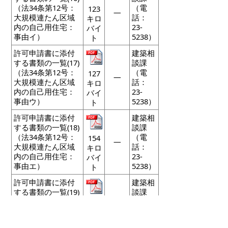
（法34条第12号：
（電
123
―
大規模連たん区域
話：
キロ
内の自己用住宅：
23-
バイ
事由イ）
5238）
ト
許可申請書に添付
建築相
する書類の一覧(17)
談課
（法34条第12号：
（電
127
―
大規模連たん区域
話：
キロ
内の自己用住宅：
23-
バイ
事由ウ）
5238）
ト
許可申請書に添付
建築相
する書類の一覧(18)
談課
（法34条第12号：
（電
154
―
大規模連たん区域
話：
キロ
内の自己用住宅：
23-
バイ
事由エ）
5238）
ト
許可申請書に添付
建築相
する書類の一覧(19)
談課
（法34条第12号：
（電
133
―
大規模連たん区域
話：
キロ
内の自己の工場
23-
バイ