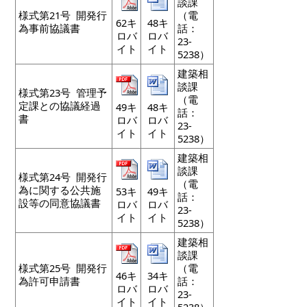
談課
様式第21号 開発行
（電
62キ
48キ
為事前協議書
話：
ロバ
ロバ
23-
イト
イト
5238）
建築相
談課
様式第23号 管理予
（電
定課との協議経過
49キ
48キ
話：
書
ロバ
ロバ
23-
イト
イト
5238）
建築相
談課
様式第24号 開発行
（電
為に関する公共施
53キ
49キ
話：
設等の同意協議書
ロバ
ロバ
23-
イト
イト
5238）
建築相
談課
様式第25号 開発行
（電
46キ
34キ
為許可申請書
話：
ロバ
ロバ
23-
イト
イト
5238）