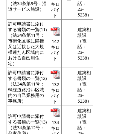
―
（法34条第9号：沿
話：
キロ
道サービス施設）
23-
バイ
5238）
ト
許可申請書に添付
する書類の一覧(11)
建築相
（法34条第11号：
談課
市街化区域に隣接
（電
142
―
又は近接した大規
話：
キロ
模連たん区域内に
23-
バイ
おける自己用住
5238）
ト
宅）
許可申請書に添付
建築相
する書類の一覧(12)
談課
（法34条第11号：
（電
132
―
幹線道路沿い区域
話：
キロ
内の自己業務用の
23-
バイ
事務所）
5238）
ト
建築相
許可申請書に添付
談課
する書類の一覧(13)
（電
134
―
（法34条第12号：
話：
キロ
分家住宅）
23-
バイ