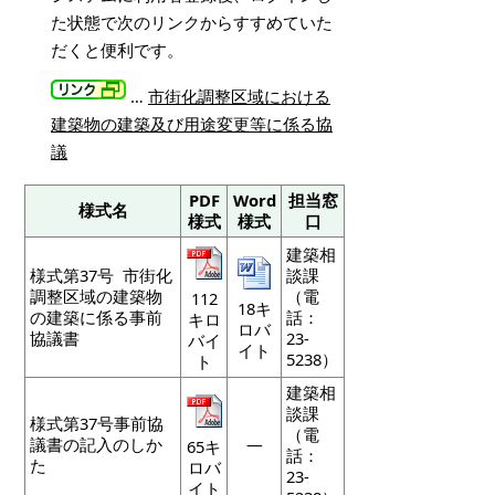
た状態で次のリンクからすすめていた
だくと便利です。
…
市街化調整区域における
建築物の建築及び用途変更等に係る協
議
PDF
Word
担当窓
様式名
様式
様式
口
建築相
様式第37号 市街化
談課
調整区域の建築物
（電
112
18キ
の建築に係る事前
話：
キロ
ロバ
協議書
23-
バイ
イト
5238）
ト
建築相
談課
様式第37号事前協
（電
議書の記入のしか
―
65キ
話：
た
ロバ
23-
イト