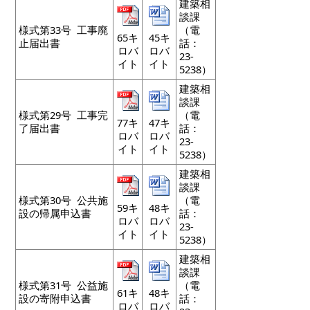
建築相
談課
様式第33号 工事廃
（電
65キ
45キ
止届出書
話：
ロバ
ロバ
23-
イト
イト
5238）
建築相
談課
様式第29号 工事完
（電
77キ
47キ
了届出書
話：
ロバ
ロバ
23-
イト
イト
5238）
建築相
談課
様式第30号 公共施
（電
59キ
48キ
設の帰属申込書
話：
ロバ
ロバ
23-
イト
イト
5238）
建築相
談課
様式第31号 公益施
（電
61キ
48キ
設の寄附申込書
話：
ロバ
ロバ