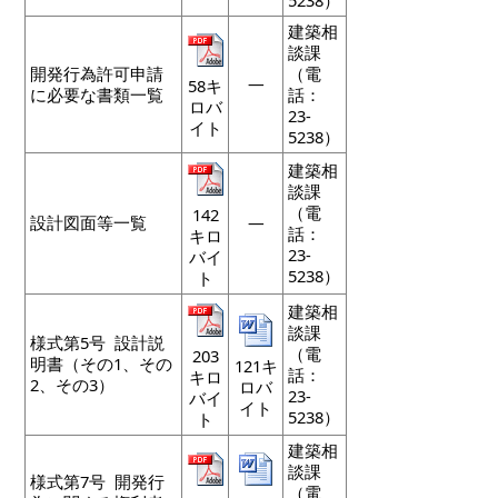
建築相
談課
開発行為許可申請
（電
―
58キ
に必要な書類一覧
話：
ロバ
23-
イト
5238）
建築相
談課
（電
142
設計図面等一覧
―
話：
キロ
23-
バイ
5238）
ト
建築相
談課
様式第5号 設計説
（電
203
明書（その1、その
121キ
話：
キロ
2、その3）
ロバ
23-
バイ
イト
5238）
ト
建築相
談課
様式第7号 開発行
（電