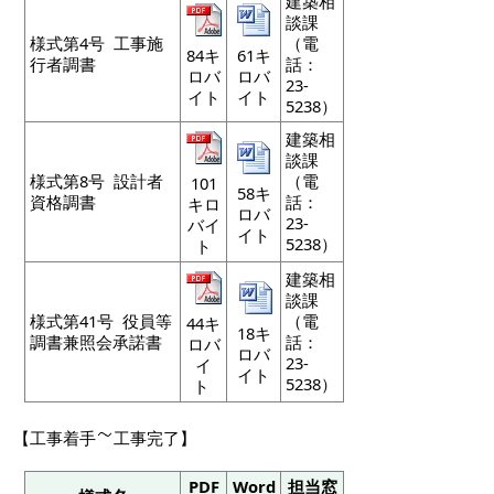
建築相
談課
様式第4号 工事施
（電
84キ
61キ
行者調書
話：
ロバ
ロバ
23-
イト
イト
5238）
建築相
談課
様式第8号 設計者
（電
101
58キ
資格調書
話：
キロ
ロバ
23-
バイ
イト
5238）
ト
建築相
談課
様式第41号
役員等
（電
44キ
18キ
調書兼照会承諾書
話：
ロバ
ロバ
23-
イ
イト
5238）
ト
【工事着手
工事完了】
PDF
Word
担当窓