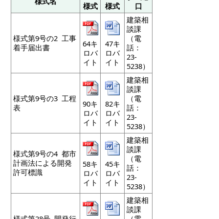
様式名
様式
様式
口
建築相
談課
様式第9号の2 工事
（電
64キ
47キ
着手届出書
話：
ロバ
ロバ
23-
イト
イト
5238）
建築相
談課
様式第9号の3 工程
（電
90キ
82キ
表
話：
ロバ
ロバ
23-
イト
イト
5238）
建築相
談課
様式第9号の4 都市
（電
計画法による開発
58キ
45キ
話：
許可標識
ロバ
ロバ
23-
イト
イト
5238）
建築相
談課
様式第28号 開発行
（電