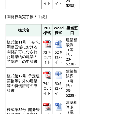
23-
イト
イト
5238）
【開発行為完了後の手続】
PDF
Word
担当窓
様式名
様式
様式
口
建築相
様式第11号 市街化
談課
調整区域における
（電
開発許可に付され
73キ
52キ
話：
た建築物の建築の
ロバ
ロバ
23-
特例許可の申請書
イト
イト
5238）
建築相
様式第12号 予定建
談課
築物等以外の建築
（電
74キ
50キ
等の特例許可の申
話：
ロバ
ロバ
請書
23-
イト
イト
5238）
建築相
談課
様式第35号 開発登
（電