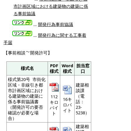
市計画区域における建築物の建築に係
る事前協議
…
開発行為事前協議
…
開発行為に関する工事着
手届
【事前相談
開発許可】
PDF
Word
担当窓
様式名
様式
様式
口
様式第20号 市街化
区域・非線引き都
建築相
市計画区域におけ
談課
る建築物の建築に
（電
112
16キ
係る事前協議書
話：
キロ
ロバ
（開発許可の要否
23-
バイ
イト
確認が必要な場
5238）
ト
合）
建築相