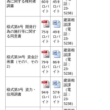
為に関する権利者
60キ
45キ
話：
調書
ロバ
ロバ
23-
イト
イト
5238）
建築相
談課
様式第6号 開発行
（電
為の施行等に関す
75キ
49キ
話：
る同意書
ロバ
ロバ
23-
イト
イト
5238）
建築相
談課
様式第34号 資金計
（電
画書（その1、その
79キ
86キ
話：
2）
ロバ
ロバ
23-
イト
イト
5238）
建築相
談課
様式第3号 資力・
（電
94キ
57キ
信用調書
話：
ロバ
ロバ
23-
イト
イト
5238）