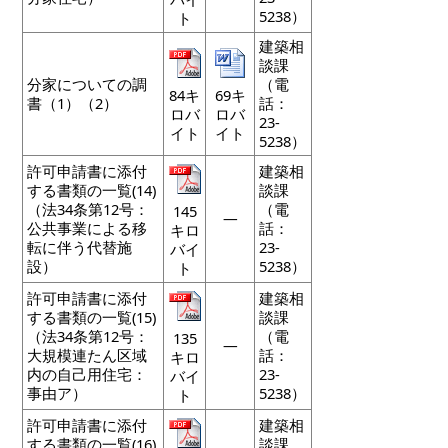
5238）
ト
建築相
談課
分家についての調
（電
84キ
69キ
書（1）（2）
話：
ロバ
ロバ
23-
イト
イト
5238）
許可申請書に添付
建築相
する書類の一覧(14)
談課
（法34条第12号：
（電
145
―
公共事業による移
話：
キロ
転に伴う代替施
23-
バイ
設）
5238）
ト
許可申請書に添付
建築相
する書類の一覧(15)
談課
（法34条第12号：
（電
135
―
大規模連たん区域
話：
キロ
内の自己用住宅：
23-
バイ
事由ア）
5238）
ト
許可申請書に添付
建築相
する書類の一覧(16)
談課