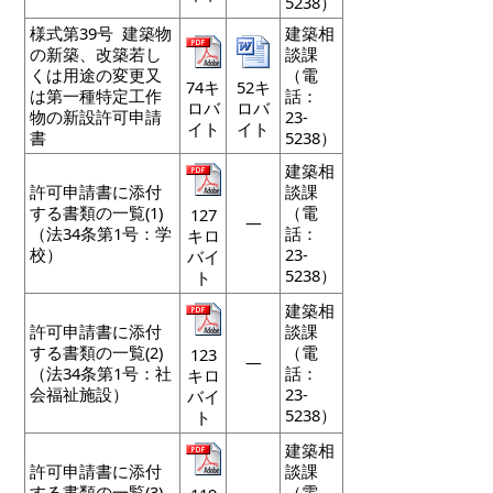
5238）
様式第39号 建築物
建築相
の新築、改築若し
談課
くは用途の変更又
（電
74キ
52キ
は第一種特定工作
話：
ロバ
ロバ
物の新設許可申請
23-
イト
イト
書
5238）
建築相
許可申請書に添付
談課
する書類の一覧(1)
（電
127
―
（法34条第1号：学
話：
キロ
校）
23-
バイ
5238）
ト
建築相
許可申請書に添付
談課
する書類の一覧(2)
（電
123
―
（法34条第1号：社
話：
キロ
会福祉施設）
23-
バイ
5238）
ト
建築相
許可申請書に添付
談課
する書類の一覧(3)
（電