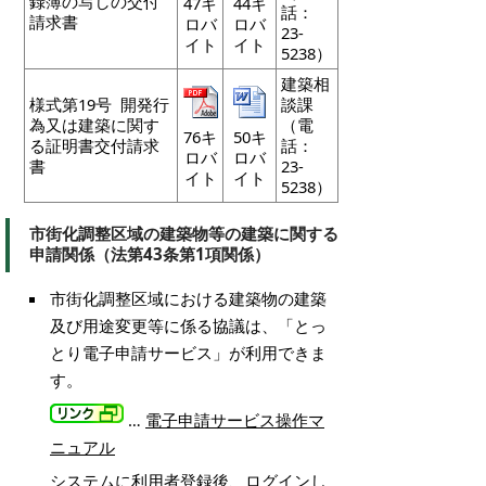
録簿の写しの交付
47キ
44
キ
話：
請求書
ロバ
ロバ
23-
イト
イト
5238）
建築相
様式第19号 開発行
談課
為又は建築に関す
（電
76キ
50キ
る証明書交付請求
話：
ロバ
ロバ
書
23-
イト
イト
5238）
市街化調整区域の建築物等の建築に関する
申請関係（法第43条第1項関係）
市街化調整区域における建築物の建築
及び用途変更等に係る協議は、「とっ
とり電子申請サービス」が利用できま
す。
…
電子申請サービス操作マ
ニュアル
システムに利用者登録後、ログインし