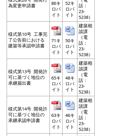
86キ
52キ
為変更申請書
話：
ロバ
ロバ
23-
イト
イト
5238）
建築相
談課
様式第10号 工事完
（電
了公告前における
71キ
50キ
話：
建築等承認申請書
ロバ
ロバ
23-
イト
イト
5238）
建築相
談課
様式第13号 開発許
（電
可に基づく地位の
65キ
48キ
話：
承継届出書
ロバ
ロバ
23-
イト
イト
5238）
建築相
談課
様式第14号 開発許
（電
可に基づく地位の
63キ
46キ
話：
承継承認申請書
ロバ
ロバ
23-
イト
イト
5238）