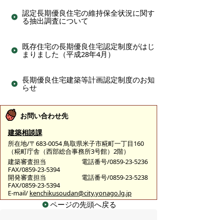
認定長期優良住宅の維持保全状況に関す
る抽出調査について
既存住宅の長期優良住宅認定制度がはじ
まりました（平成28年4月）
長期優良住宅建築等計画認定制度のお知
らせ
お問い合わせ先
建築相談課
所在地/〒683-0054 鳥取県米子市糀町一丁目160
（糀町庁舎（西部総合事務所3号館）2階）
建築審査担当
電話番号/0859-23-5236
FAX/0859-23-5394
開発審査担当
電話番号/0859-23-5238
FAX/0859-23-5394
E-mail/
kenchikusoudan@city.yonago.lg.jp
ページの先頭へ戻る