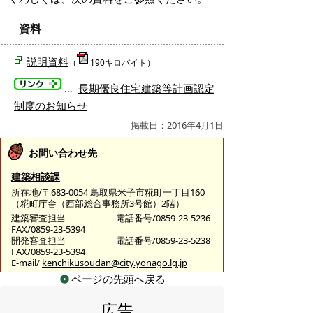
資料
説明資料
（
190キロバイト）
…
長期優良住宅建築等計画認定
制度のお知らせ
掲載日：2016年4月1日
お問い合わせ先
建築相談課
所在地/〒683-0054 鳥取県米子市糀町一丁目160
（糀町庁舎（西部総合事務所3号館）2階）
建築審査担当
電話番号/0859-23-5236
FAX/0859-23-5394
開発審査担当
電話番号/0859-23-5238
FAX/0859-23-5394
E-mail/
kenchikusoudan@city.yonago.lg.jp
ページの先頭へ戻る
広告